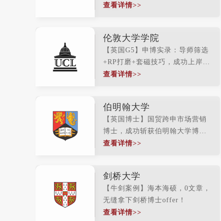
场券！
查看详情>>
伦敦大学学院
【英国G5】申博实录：导师筛选
+RP打磨+套磁技巧，成功上岸
UCL博士
查看详情>>
伯明翰大学
【英国博士】国贸跨申市场营销
博士，成功斩获伯明翰大学博士
Offer
查看详情>>
剑桥大学
【牛剑案例】海本海硕，0文章，
无缝拿下剑桥博士offer！
查看详情>>