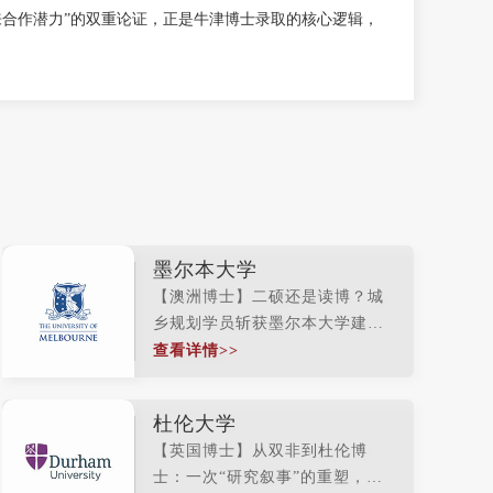
2026-06-15
来合作潜力”的双重论证，正是牛津博士录取的核心逻辑，
【英国博士】国贸跨申市场营销博士，成功斩获伯
明翰大学博士Offer
2026-06-10
【澳洲博士】澳洲八大申博实录，城乡规划专业拿
下墨尔本大学博士录取
墨尔本大学
2026-06-09
【澳洲博士】二硕还是读博？城
乡规划学员斩获墨尔本大学建筑
规划PhD
查看详情>>
【本科直博】一篇顶刊+大厂实习，本科也能拿下
港中深博士Offer！
杜伦大学
2026-04-15
【英国博士】从双非到杜伦博
士：一次“研究叙事”的重塑，让