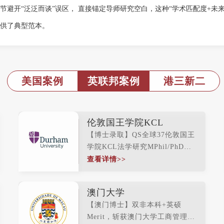
节避开“泛泛而谈”误区， 直接锚定导师研究空白，这种“学术匹配度+未
供了典型范本。
美国案例
英联邦案例
港三新二
伦敦国王学院KCL
【博士录取】QS全球37伦敦国王
学院KCL法学研究MPhil/PhD案
例详解
查看详情>>
澳门大学
【澳门博士】双非本科+英硕
Merit，斩获澳门大学工商管理博