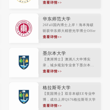
士Offer
查看详情>>
华东师范大学
26Fall国内博士上岸！海本海硕
斩获华东师大精密光学博士Offer
查看详情>>
墨尔本大学
【澳洲博士】澳洲八大申博实
录，城乡规划专业拿下墨尔本大
学博士录取
查看详情>>
格拉斯哥大学
【英国博士】双非本硕EE专业申
博，成功上岸QS76格拉斯哥大学
查看详情>>