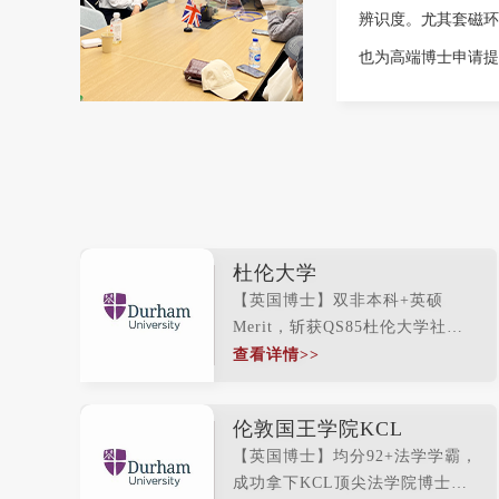
辨识度。尤其套磁环
也为高端博士申请提
杜伦大学
【英国博士】双非本科+英硕
Merit，斩获QS85杜伦大学社会
学博士Offer
查看详情>>
伦敦国王学院KCL
【英国博士】均分92+法学学霸，
成功拿下KCL顶尖法学院博士入