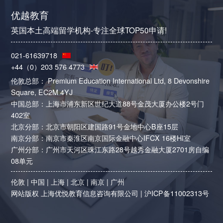
优越教育
英国本土高端留学机构-专注全球TOP50申请!
021-61639718
+44（0）203 576 4773
伦敦总部： Premium Education International Ltd, 8 Devonshire
Square, EC2M 4YJ
中国总部：上海市浦东新区世纪大道88号金茂大厦办公楼2号门
402室
北京分部：北京市朝阳区建国路91号金地中心B座15层
南京分部：南京市秦淮区南京国际金融中心IFCX 16楼HI室
广州分部：广州市天河区珠江东路28号越秀金融大厦2701房自编
08单元
伦敦
|
中国
|
上海
|
北京
|
南京
|
广州
网站版权 上海优悦教育信息咨询有限公司 |
沪ICP备11002313号