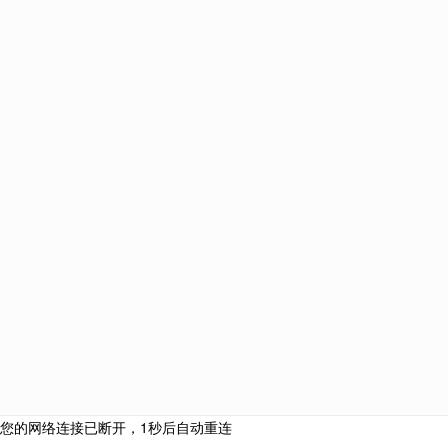
优越教育
藤校导师助力美国TOP30+全球名校高端申请！
021-61639718
+44（0）203 576 4773
伦敦总部： Premium Education International Ltd, 8 Devonshire
Square, EC2M 4YJ
中国总部：上海市浦东新区世纪大道88号金茂大厦办公楼2号门
402室
北京分部：北京市朝阳区建国路91号金地中心B座15层
南京分部：南京市秦淮区南京国际金融中心IFCX 16楼HI室
广州分部：广州市天河区珠江东路28号越秀金融大厦2701房自编
08单元
伦敦
|
中国
|
上海
|
北京
|
南京
|
广州
网站版权 上海优悦教育信息咨询有限公司 |
沪ICP备11002313号