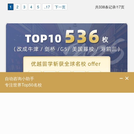
1
2
3
4
5
..17
下一页
共338条记录/17页