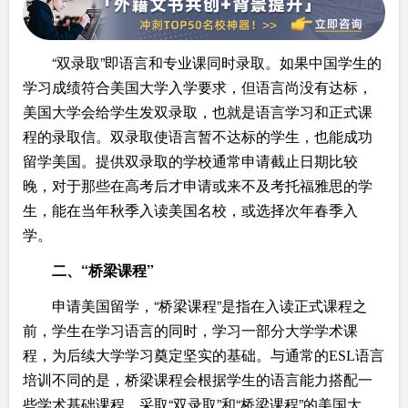
“
”
双录取
即语言和专业课同时录取。如果中国学生的
学习成绩符合美国大学入学要求，但语言尚没有达标，
美国大学会给学生发双录取，也就是语言学习和正式课
程的录取信。双录取使语言暂不达标的学生，也能成功
留学美国。提供双录取的学校通常申请截止日期比较
晚，对于那些在高考后才申请或来不及考托福雅思的学
生，能在当年秋季入读美国名校，或选择次年春季入
学。
“
”
二、
桥梁课程
“
”
申请美国留学，
桥梁课程
是指在入读正式课程之
前，学生在学习语言的同时，学习一部分大学学术课
程，为后续大学学习奠定坚实的基础。与通常的
ESL
语言
培训不同的是，桥梁课程会根据学生的语言能力搭配一
“
”
“
”
些学术基础课程。采取
双录取
和
桥梁课程
的美国大