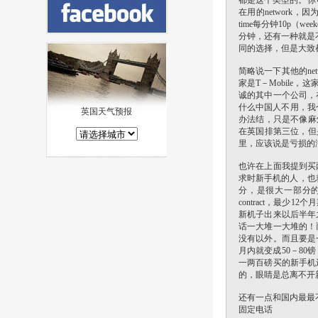
都是这个类型的。你
在用的network，因为a
time每分钟10p（we
分钟，还有一种就是不
同的选择，但是大致
简略说一下其他的ne
家是T－Mobile，
诚的其中一个公司，
什么中国人不用，我个
英国天气预报
办法结，只是不像麻烦，
在英国排第三位，但是
里，应该说是亏损的
也许在上面我提到买
求时新手机的人，也就
分，是很大一部分的非时
contract，最
新机子出来以后半年之
话一大堆一大堆的！
没有以外。而且要是
月内就变成50－80镑，
一两百磅买的新手机
的，眼睛是总离不开
还有一点和国内最最
固定电话