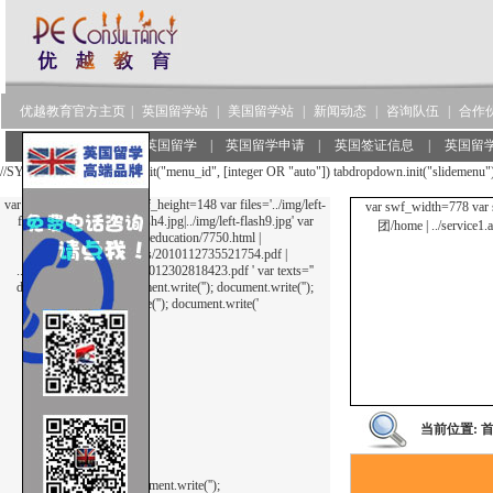
优越教育官方主页
|
英国留学站
|
美国留学站
|
新闻动态
|
咨询队伍
|
合作
服务范围
|
了解英国留学
|
英国留学申请
|
英国签证信息
|
英国留
//SYNTAX: tabdropdown.init("menu_id", [integer OR "auto"]) tabdropdown.init("slidemenu"
var swf_width=170 var swf_height=148 var files='../img/left-
var swf_width=778 var 
flash12.jpg|../img/left-flash4.jpg|../img/left-flash9.jpg' var
团/home | ../service1.a
links= ' ../us/useducation/7750.html |
../admin/UploadFiles/2010112735521754.pdf |
../admin/UploadFiles/201012302818423.pdf ' var texts=''
document.write('
'); document.write('
'); document.write('
');
document.write('
'); document.write('
当前位置:
'); document.write('
');