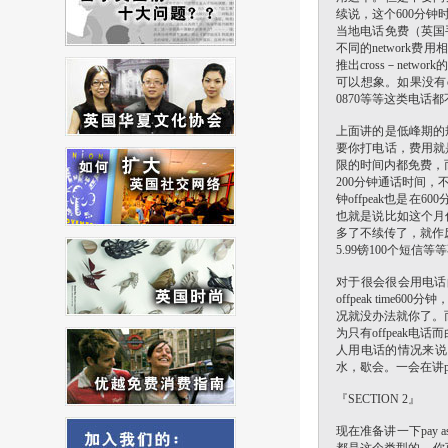
续说，这个600分钟
当地电话免费（英国
不同的network费
推出cross－ne
可以想象。如果没有cr
0870等等这类电
上面讲的是低峰期的
要你打电话，费用就是
限的时间内都免费，而
200分钟通话时间
钟offpeak也是
也就是说比如这个月你
多了不续传了，就作
5.99镑100个短
对于很会很会用电话的
offpeak ti
况就没办法就你了。而
为只有offpeak
人用电话的情况来说
水，歇会。一会在讲pa
『SECTION 2』
现在准备讲一下pay 