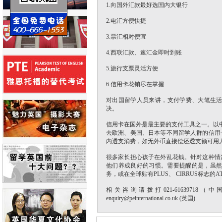
1.向国外汇款最好选国内大银行
2.电汇方便快捷
3.票汇相对便宜
4.西联汇款、速汇金即时到账
5.旅行支票灵活方便
6.信用卡花销尽在掌握
对出国留学人员来讲，支付学费、大笔生
决。
信用卡在国外是最主要的支付工具之一。以
去欧洲、美国、日本等不同留学人群的信用
内透支消费，如无外币直接偿还透支额可用
很多家长担心孩子在外乱花钱。针对这种情
他们养成良好的习惯。需要提醒的是，虽然境
务，或在全球贴有PLUS、 CIRRUS标志
相关咨询请拨打021-61639718（中国）+44
enquiry@peinternational.co.uk (英国)