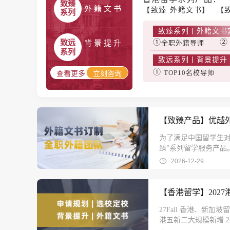
致臻
外 籍 文 书
【致臻·外籍文书】
【
系列
致臻系列丨外籍文书
①
致远
背 景 提 升
全职外籍导师
系列
致远系列丨背景提升（科
①
TOP10名校导师
立刻咨询
【致臻产品】优越外籍
为了满足中国留学生
臻”系列留学服务产
留学多地域，包含本科
2026-12-29
名校大门，从外籍文
【香港留学】202
27Fall 香港、
港五新二大规模新增 27