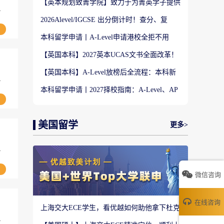
【英本规划致菁学院】致力于为菁英学子提供
从
定制式升学规划服务！
2026Alevel/IGCSE 出分倒计时！查分、复
议、补录、重考全攻略
本科留学申请丨A-Level申请港校全拒不用
慌！两大名校马来西亚分校捡漏通道
【英国本科】2027英本UCAS文书全面改革！
新版3道结构化问题写作全攻略
【英国本科】A-Level放榜后全流程：本科新
从
生换无条件、CAS完整指南
本科留学申请丨2027择校指南：A-Level、AP
分数匹配QS院校段位
美国留学
更多>
从
微信咨询
在线咨询
上海交大ECE学生，看优越如何助他拿下杜克
大学计算机工程硕士！
从