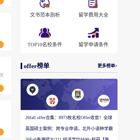
文书范本剖析
留学费用大全
、
TOP10名校条件
留学申请条件
offer榜单
更多榜单>
优
26fall offer合集：8973枚名校Offer收官！全球
顶尖院校录取战绩出炉
英国硕士案例：跨专业申请，北外小语种学霸
如何圆梦剑桥大学教育硕士？
26Fall香港硕士|211 经济学均分90+斩获【香