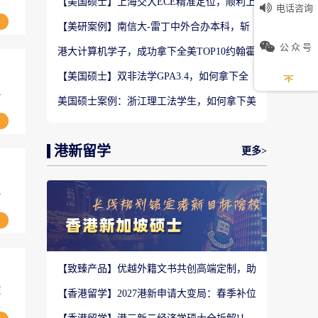
【美国硕士】上海交大ECE精准定位，顺利上
电话咨询
岸南加大计算机工程硕士
【美研案例】南信大‑雷丁中外合办本科，斩
获UCLA大气与海洋科学硕士Offer
公 众 号
港大计算机学子，成功拿下全美TOP10约翰霍
普金斯大学CS硕士
【美国硕士】双非法学GPA3.4，如何拿下全
美TOP28南加州大学LLM?
从
美国硕士案例：浙江理工法学生，如何拿下美
国TOP20名校LLM录取？
港新留学
更多>
从
【致臻产品】优越外籍文书共创高端定制，助
力香港Top3 offer！
拔
【香港留学】2027港新申请大变局：春季补位
选
赛道全面扩容，秋季抢跑已成定局