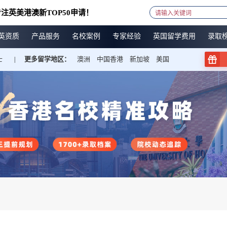
注英美港澳新TOP50申请！
英资质
产品服务
名校案例
专家经验
英国留学费用
录取
士
更多留学地区：
澳洲
中国香港
新加坡
美国
|