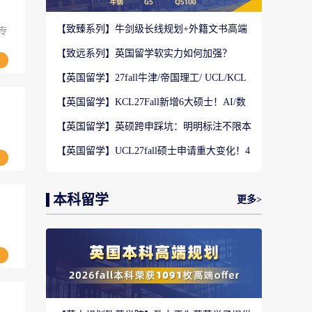
【致臻系列】牛剑级长线规划+外籍文书高端
专
定制，助力冲刺名校硕士offer！
【致远系列】英国留学软实力如何加强？
2027-28fall精准定制背景提升！
【英国留学】27fall牛津/帝国理工/ UCL/KCL
齐开全新硕士，冲刺G5黄金机遇!
【英国留学】KCL27Fall新增6大硕士！AI/数
字健康/教育科技全覆盖
【英国留学】英硕跨申踩坑：明明标注不限本
科背景，为何依旧接连收拒信？
【英国留学】UCL27fall硕士申请重大变化！4
大新兴未来专业，避开内卷赛道
本科留学
更多>