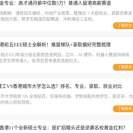
大黄金专业：高才通月薪中位数5万！普通人留港高薪赛道
 市场薪酬、港校招生偏好、内地产业政策，整理出 5 大稳就业、高薪资黄金
请规划方案，帮学生精准匹配赛道、冲刺港前三名校。
了解更多
all港前五EEE硕士全解析！难度梯队+录取偏好完整梳理
程(EEE)申请分层化趋势愈发明显，芯片、AI 硬件、机器人赛道持续高
信息学生跨申涌入，各项目竞争差距急剧拉大。
了解更多
理工VS香港城市大学怎么选？排名、专业、录取、就业对比
市大学稳居 QS 全球前百，实操导向强、学制适配内地学生，是双非、均
硕的核心目标院校。
了解更多
all香港11个全新硕士专业：是扩招噱头还是逆袭名校黄金红利？