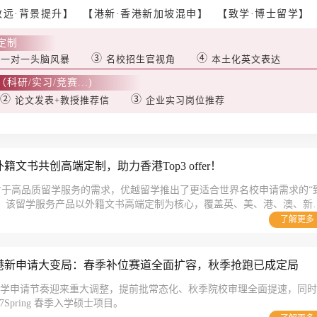
致远·背景提升】
【港新·香港新加坡混申】
【致学·博士留学】
定制
②
③
④
一对一头脑风暴
名校招生官视角
本土化英文表达
研/实习/竞赛...)
②
③
论文发表+教授推荐信
企业实习岗位推荐
文书共创高端定制，助力香港Top3 offer！
对于高品质留学服务的需求，优越留学推出了更适合世界名校申请需求的“
品。该留学服务产品以外籍文书高端定制为核心，覆盖英、美、港、澳、新
/硕士留学全套申请服务，旨在帮助更多学生拿下理想院校offer！叩响世
了解更多
书高端定制开始！
7港新申请大变局：春季补位赛道全面扩容，秋季抢跑已成定局
新加坡留学申请节奏迎来重大调整，提前批常态化、秋季院校审理全面提速，同时
Spring 春季入学硕士项目。