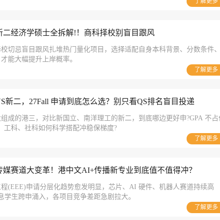
了解更多
新二经济学硕士全拆解!！商科择校别盲目跟风
择校切忌盲目跟风扎堆热门量化项目，选择适配自身本科背景、分数条件
，才能大幅提升上岸概率。
了解更多
新二，27Fall 申请到底怎么选？别只看QS排名盲目投递
组成的港三，对比新国立、南洋理工的新二，到底哪边更好申?GPA 不占
、工科、社科如何科学搭配冲稳保梯度?
了解更多
传媒赛道大变革！港中文AI+传播新专业到底值不值得冲？
程(EEE)申请分层化趋势愈发明显，芯片、AI 硬件、机器人赛道持续高
信息学生跨申涌入，各项目竞争差距急剧拉大。
了解更多