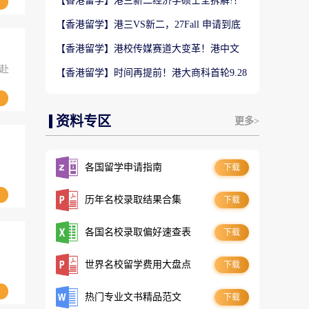
【香港留学】港三新二经济学硕士全拆解!！
商科择校别盲目跟风
【香港留学】港三VS新二，27Fall 申请到底
怎么选？别只看QS排名盲目投递
【香港留学】港校传媒赛道大变革！港中文
AI+传播新专业到底值不值得冲？
本赴
【香港留学】时间再提前！港大商科首轮9.28
截止，抓住首轮上岸黄金窗口
资料专区
更多>
各国留学申请指南
下载
历年名校录取结果合集
下载
各国名校录取偏好速查表
下载
世界名校留学费用大盘点
下载
热门专业文书精品范文
下载