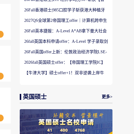
港大学】商科Offer
26Fall香港硕士|985口腔学子斩获港大种植牙
科硕士Offer
2027QS全球第2帝国理工offer｜计算机跨申生
物机器人实录
26Fall英本捷报：A-Level A*AB拿下曼大社会
学与数据分析offer！
26fall英国本科申请offer：A-Level 学子录取剑
桥大学工程学专业
26Fall英国offer上新：伦敦政治经济学院LSE-
金融与风险硕士
2026fall英国硕士offer：【帝国理工学院IC】
应用机器学习专业
【牛津大学】硕士offer+1！双非逆袭上岸牛
津宗教研究专业
英国硕士
更多>