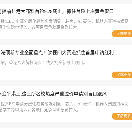
提前！港大商科首轮9.28截止，抓住首轮上岸黄金窗口
程(EEE)申请分层化趋势愈发明显，芯片、AI 硬件、机器人赛道持续高
信息学生跨申涌入，各项目竞争差距急剧拉大。
了解更多
all 港硕新专业全面盘点！读懂四大赛道抓住首届申请红利
压缩，香港八大院校同步上线大批全新硕士项目。
了解更多
率追平港三,这三所名校热度严重溢价申请别盲目跟风
程(EEE)申请分层化趋势愈发明显，芯片、AI 硬件、机器人赛道持续高
信息学生跨申涌入，各项目竞争差距急剧拉大。
了解更多