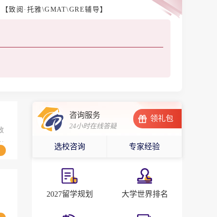
【致阅·托雅\GMAT\GRE辅导】
咨询服务
领礼包
24小时在线答疑
致
等
选校咨询
专家经验
界
2027留学规划
大学世界排名