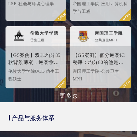
与环境心理学硕士
工G5硬核计算机专业
LSE-社会与环境心理学
帝国理工学院-应用计算机科
Offer！
学与工程
【G5案例】双非均分85
【G5案例】低分逆袭IC
软背景薄弱，逆袭拿下
秘籍：均分80的他是这
UCL伦敦大学学院
样打动招生官的
伦敦大学学院UCL-仿生工
帝国理工学院-公共卫生
offer！
程硕士
MPH
更多
产品与服务体系