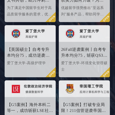
文书共创，助力冲刺世
软实力如何升级？为
界名校硕士offer！
2026/2027fall冲刺度身定
为了满足中国留学生对于高
优越留学强势推出“至远系
制！
品质留学服务的需求，优越
列”服务产品，帮助同学们
留学推出了更适合世界名校
针对性地提升软背景。
申请需求的“致臻”系列留学
服务产品。该留学服务产品
以外籍文书高端定制为核
心，覆盖英、美、港、澳、
【英国硕士】自考专升
26Fall逆袭案例丨自考专
新等留学多地域，包含本科/
本均分75，成功逆袭
升本均分75，斩获QS35
硕士留学全套申请服务，旨
QS34爱丁堡高级护理硕
爱丁堡高级护理硕士！
爱丁堡大学-高级护理学
爱丁堡大学-环境变化管理硕
在帮助更多学生拿下理想院
士
士
校offer！叩响世界名校大
门，从外籍文书高端定制开
始！
【G5案例】海外本科二
【G5案例】打破专业局
等一，成功斩获LSE社会
限！211信管逆袭帝国理