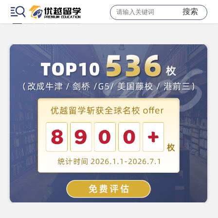
搜索
1
2
3
4
下一页
共70条记录/4页