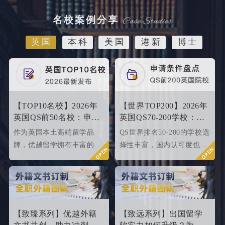
名校案例分享
英国
本科
美国
港新
博士
【TOP10名校】2026年
【世界TOP200】2026年
英国QS前50名校：申请
英国QS70-200学校：申
条件终极大盘点！
请条件大盘点
作为英国本土高端留学品
QS世界排名50-200的学校选
牌，优越留学拥有丰富的名
择性丰富，国内认可度也很
校申请成功案例，借此篇文
高，所以今天优越就来给大
章为大家盘点英国top 10名
家盘点一下25fallQS前50-
校2024年申请条件，给正在
000内英国院校的申请条件
准备25fall硕士申请的同学
如何。
们提供有力参考。
【致臻系列】优越外籍
【致远系列】出国留学