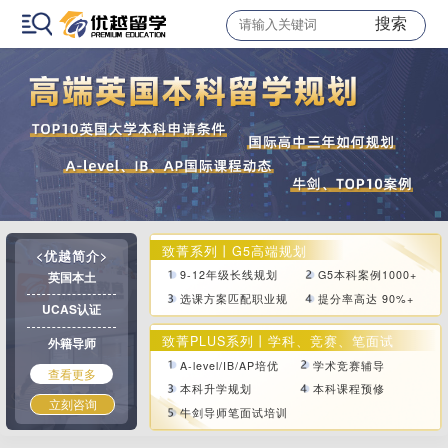
搜索
致菁系列丨G5高端规划
<优越简介>
9-12年级长线规划
G5本科案例1000+
英国本土
选课方案匹配职业规划
提分率高达 90%+
UCAS认证
致菁PLUS系列丨学科、竞赛、笔面试
外籍导师
A-level/IB/AP培优
学术竞赛辅导
查看更多
本科升学规划
本科课程预修
立刻咨询
牛剑导师笔面试培训