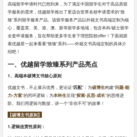
高端留学申请时代已然到来，为了满足中国留学生对于高品质留
学服务的需求，优越留学推出了更适合世界名校申请需求的“致
臻”系列留学服务产品。该留学服务产品以外籍文书高端定制为核
心，覆盖英、美、港、澳、新等留学多地域，包含本科/硕士留学
全套申请服务，旨在帮助更多学生拿下理想院校offer！下面就跟
着优越君一起来看看“致臻”系列——外籍文书高端定制的具体介
绍吧！
一、优越留学致臻系列产品亮点
1、高端本硕博文书核心原则
优越文书，不止展示优秀，更论证“
匹配
”：为
硕博生
构建“
问题-能
力-方案
”的闭环逻辑；为
本科生
呈现“
探索-反思-成长
”的思维进
阶。我们用逻辑与数据，讲一个“非你不可”的故事！
【硕博文书原则】
1.逻辑连贯性原则：