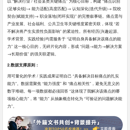
以 “解决行业 / 社会某类关键痛点” 为核心目标，构建 “痛点识别
(足够尖锐)→ 能力适配(高度匹配)→ 认知深化(迭代升级)→ 院校
契合(赋能支持)→ 职业落地(闭环实现)” 的完整叙事链。痛点需与
产业发展、社会福利、公共卫生等关键维度紧密关联，体现 “若
不解决将产生实质性负面影响” 的紧迫性。所有经历(兴趣起源、
学术背景、实践经验)均需服务于 “证明自身具备解决该痛点的能
力” 这一核心目的，无碎片化内容，形成 “问题→能力→解决方案
→长期价值” 的强关联逻辑。
2.数据支撑原则：
用可量化的学术 / 实践成果证明自己 “具备解决目标痛点的扎实
能力”。数据需聚焦 “能力强度” 和 “痛点相关性”，避免无意义的
数字堆砌。每一项数据都必须回答 “这体现了我解决该痛点的哪
项核心能力”，将 “能力” 从抽象概念转化为 “可验证的问题解决能
力”。