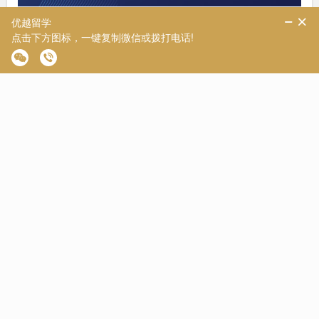
2024服务升级：
◎致臻B、C套餐规划版：
① 申请季前每月一次沟通GPA、标化与软背景提升计划
② 中籍头脑风暴，外籍撰写
③ 送专业导师、GRE、GMAT、语言等辅导5课时
◎致臻B、C套餐定制版：
① 申请季前每月一次沟通GPA、标化与软背景提升计划
② 中籍进行头脑风暴 (文创经理、主管、培训师，或外籍导师亲
自操刀)，外籍撰写文书
③ 送专业导师、GRE、GMAT、语言等辅导10课时
④ 服务经理、主管、或资深服务顾问负责申请跟踪
⑤ 限额招生100位/年