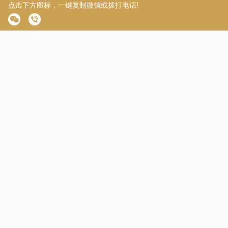
入抢跑阶段。以往拖延至 7、8 月才准备申请的节奏早已过时，
如今距离 6 月底通道开放仅剩不到 1 个月。
如果你担心择校定位不准、文书打磨无思路、不清楚录取偏好，
不妨选择优越留学!作为拥有中英官方双重认证的老牌留学机构，
优越留学深耕港新商科申请多年，配备海外名校背景专属规划师
+ 全职外籍文书团队，熟悉港中文商学院各专业录取规则与偏
好，可一对一精准背景评估、定制申请方案、原创文书精修、全
程申请进度跟进，帮你避开申请误区，稳稳冲刺港中文名校商科
offer!
好啦，今天的分享就到这里~如果你也想申请英美港新澳/本硕博
名校，我们有非常丰富的申请经验。可以扫描下方二维码，添加
小助手微信，我们会给你匹配最合适的咨询顾问，让你在抢占先
机!👇👇