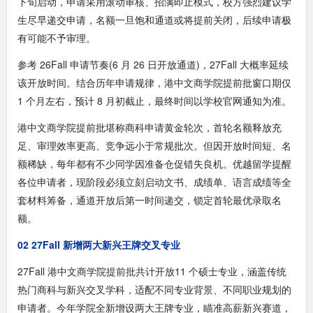
下旬启动，申请采用滚动审核、招满即止模式，校方强烈建议学
生尽早递交申请，名额一旦饱和通道或将提前关闭，后续申请极
有可能不予审理。
参考 26Fall 申请节奏(6 月 26 日开放通道)，27Fall 大概率延续
该开放时间。结合历年申请规律，港中文商学院提前批窗口期仅
1 个月左右，预计 8 月初截止，最终时间以学校官网通知为准。
港中文商学院提前批堪称商科申请黄金轮次，首轮名额释放充
足、审理效率更高、竞争远小于常规批次。但因开放时间短、名
额稀缺，每年都有不少同学因准备仓促错失良机。优越留学提醒
各位申请者，现阶段必须立刻启动文书、成绩单、语言成绩等全
套材料筹备，通道开放后第一时间递交，锁定首轮最优录取名
额。
02 27Fall 新增两大新兴王牌交叉专业
27Fall 港中文商学院提前批共计开放11 个硕士专业，涵盖传统
热门商科与新兴交叉学科，适配不同专业背景、不同职业规划的
申请者。今年学院全新增设两大王牌专业，瞄准高薪新兴赛道，