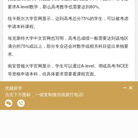
要求A-level数学，那么高考数学也需要达到80%。
纽卡斯尔大学官网显示，达到高考总分75%的学生，可以被考虑
申请本科课程。
埃克塞特大学中文官网也写明，高考总成绩一般需要达到该地区
满分的75%或以上，部分专业还会对数学或相关科目提出单独要
求。
南安普顿大学官网显示，学生可以通过A-level、IB或高考/NCEE
等资格申请本科，但具体要求需要看课程页面。
谢菲尔德大学则按A-level要求做对应：AAA及以上课程通常要求
高考总分至少75%，AAB-ABB对应至少70%，BBB-BBC对应至
少65%。
上海资深本科规划师Jaden
更关键的是，英国大学不是只看总分。部分专业会看数学、物
理、化学、生物等对应科目。医学、牙科等专业往往不接受高考