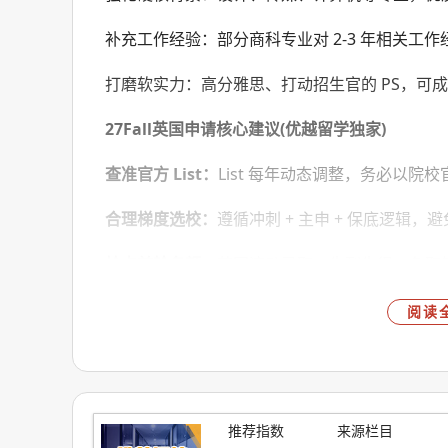
补充工作经验：部分商科专业对 2-3 年相关工
打磨软实力：高分雅思、打动招生官的 PS，可
27Fall英国申请核心建议(优越留学独家)
查准官方 List：
List 每年动态调整，务必以
合理梯度选校：
遵循冲刺 + 主申 + 保底逻辑，
抢占首轮名额：
英国滚动录取、先到先得，争取
专业团队护航：
优越留学2009 年创立于英国
阅读
500+外籍导师、牛剑博士Tutor 团队，25Fall+26F
List 查询、选校定位、文书打磨到申请递交，提
27Fall英国申请已拉开序幕，想要精准匹配院校
推荐指数
来源栏目
估，开启你的英国名校之旅!