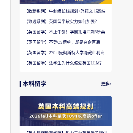
【致臻系列】牛剑级长线规划+外籍文书高端
定制，助力冲刺名校硕士offer！
【致远系列】英国留学软实力如何加强？
2027-28fall精准定制背景提升！
【英国留学】不止牛剑！学霸扎堆冲刺3所英
国顶尖院校，申请难度不输牛津剑桥
【英国留学】不登QS榜单，却是名企直通
车？这3所英国商学院业内香饽饽！
【英国留学】27fall曼彻斯特大学隐藏红利专
业盘点，商科/计算机/社科全覆盖捡漏
【英国留学】法学生为什么偏爱英国LLM？
G5+王爱曼华法学院全梯队解析
本科留学
更多>