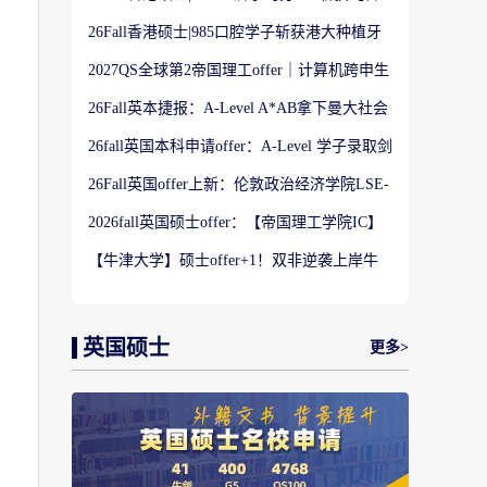
港大学】商科Offer
26Fall香港硕士|985口腔学子斩获港大种植牙
科硕士Offer
2027QS全球第2帝国理工offer｜计算机跨申生
物机器人实录
26Fall英本捷报：A-Level A*AB拿下曼大社会
学与数据分析offer！
26fall英国本科申请offer：A-Level 学子录取剑
桥大学工程学专业
26Fall英国offer上新：伦敦政治经济学院LSE-
金融与风险硕士
2026fall英国硕士offer：【帝国理工学院IC】
应用机器学习专业
【牛津大学】硕士offer+1！双非逆袭上岸牛
津宗教研究专业
英国硕士
更多>