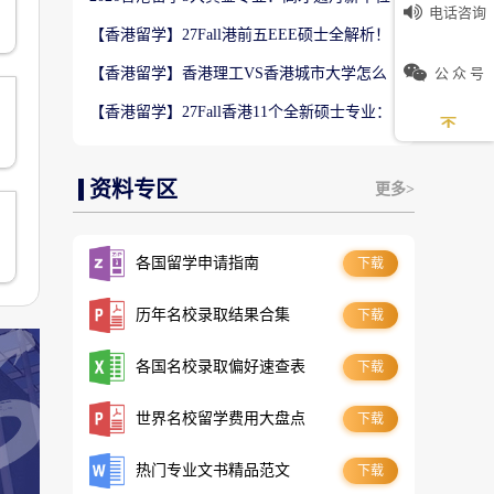
电话咨询
数5万！普通人留港高薪赛道
【香港留学】27Fall港前五EEE硕士全解析！
难度梯队+录取偏好完整梳理
公 众 号
【香港留学】香港理工VS香港城市大学怎么
选？排名、专业、录取、就业对比
【香港留学】27Fall香港11个全新硕士专业：
是扩招噱头还是逆袭名校黄金红利？
资料专区
更多>
各国留学申请指南
下载
历年名校录取结果合集
下载
各国名校录取偏好速查表
下载
世界名校留学费用大盘点
下载
热门专业文书精品范文
下载