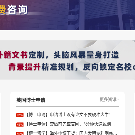
例
】
栏目即可!进入
【
offer库
】
栏目还可以看到近期的战绩！
留学顾问全程协助学员从定校、文书、接受offer、办理签证、预
！
方案定制：
4(0)2039496719
求
更多资讯>
英国博士申请
即进行咨询
【博士申请】申请博士没有论文不要硬冲大牛！学会精准筛选导师
OP院校最新认可中国院校list】相关的全部内容，查看更多【
英国
【博士申请】套磁前先查官网：3分钟快速甄别只收985/高绩点的内卷课题组
详细申请规划及方案定制请预约优越留学顾问为你一对一解答！
【博士留学】海外申博干货：国内发明专利到底能不能加分？含金量一文讲透