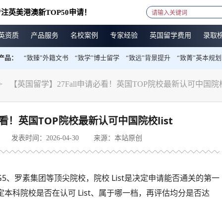
注英美港澳新TOP50申请！
英资质
产品服务
名校案例
专家经验
英国留学费用
录取
产品：
“致臻”外籍文书
“致学”博士留学
“致远”背景提升
“致菁”英本规划
>
【英国留学】​27Fall申请必看！英国TOP院校最新认可中国院校l
必看！英国TOP院校最新认可中国院校list
发表时间：2026-04-30
来源：本站原创
5、罗素集团等顶尖院校，院校 List是决定申请能否通关的第一
本科院校是否在认可 List、属于哪一档，再评估均分是否达