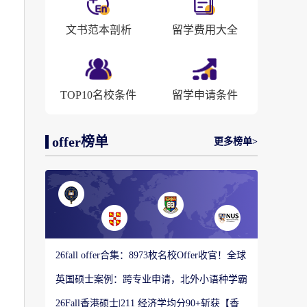
文书范本剖析
留学费用大全
档
TOP10名校条件
留学申请条件
offer榜单
更多榜单>
26fall offer合集：8973枚名校Offer收官！全球
顶尖院校录取战绩出炉
英国硕士案例：跨专业申请，北外小语种学霸
如何圆梦剑桥大学教育硕士？
26Fall香港硕士|211 经济学均分90+斩获【香