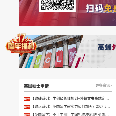
【特别提示】
如果大家想要了解更多成功案例，进入
【
名校案
叩响世界名校大门，从外籍文书高端定制开始！
定宿舍，学员不用愁，轻松开启精彩的留学生活
有留学需求的可通过以下几种方式免费获取留学
1、24小时在线咨询：中国：021-61639718英国：+4
2、点击
【在线咨询】
按钮，直接对话客服提需
更多资讯>
英国硕士申请
3、点击
【添加微信】
，扫描上面的客服微信立
【致臻系列】牛剑级长线规划+外籍文书高端定制，助力冲刺名校硕士offer！
以上是【【英国留学】27Fall申请必看！英国T
【致远系列】英国留学软实力如何加强？2027-28fall精准定制背景提升！
留学申请
】相关资讯可前往【
优越留学
】首页！
【英国留学】不止牛剑！学霸扎堆冲刺3所英国顶尖院校，申请难度不输牛津剑桥