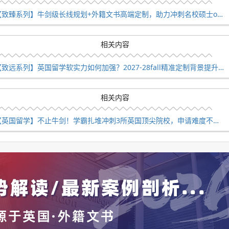
【致臻系列】牛剑级长线规划+外籍文书高端定制，助力冲刺名校硕士offer！
相关内容
【致远系列】英国留学软实力如何加强？2027-28fall精准定制背景提升！
相关内容
【英国留学】不止牛剑！学霸扎堆冲刺3所英国顶尖院校，申请难度不输牛津剑桥