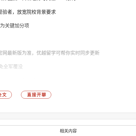
作经验者，放宽院校背景要求
成为关键加分项
院校官网最新版为准，优越留学可帮你实时同步更新
避免全军覆没
第一轮截止前提交申请
伦敦，受英国工商局、外交部、中国驻英使馆多重认证，拥有
全文
直接开聊
all斩获英国QS前100Offer 超7000 枚，Offer率高达 85%!从
供全流程一站式服务，帮你规避申请风险，高效拿下梦校 Offer!
 List、定制专属申请方案，可联系优越留学，获取一对一免费评
相关内容