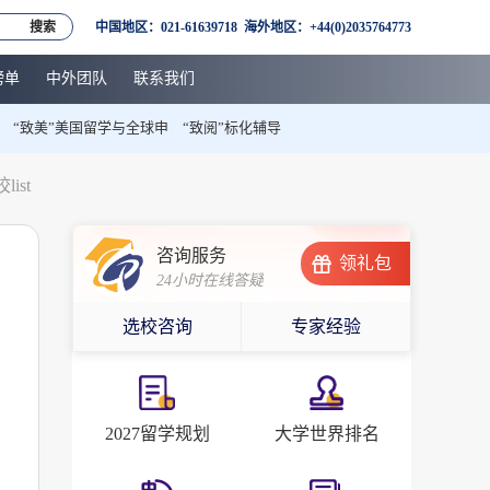
搜索
中国地区：021-61639718 海外地区：+44(0)2035764773
榜单
中外团队
联系我们
“致美”美国留学与全球申
“致阅”标化辅导
ist
咨询服务
领礼包
24小时在线答疑
选校咨询
专家经验
2027留学规划
大学世界排名