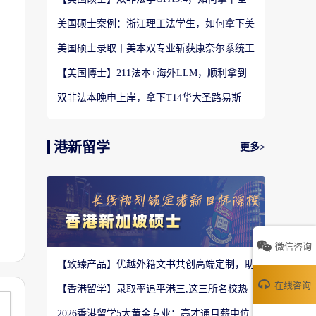
美TOP28南加州大学LLM?
美国硕士案例：浙江理工法学生，如何拿下美
国TOP20名校LLM录取？
美国硕士录取丨美本双专业斩获康奈尔系统工
程 M.Eng Offer
【美国博士】211法本+海外LLM，顺利拿到
福特汉姆法学JD博士offer！
双非法本晚申上岸，拿下T14华大圣路易斯
LLM+3万美金奖学金！
港新留学
更多>
微信咨询
【致臻产品】优越外籍文书共创高端定制，助
力香港Top3 offer！
在线咨询
【香港留学】录取率追平港三,这三所名校热
度严重溢价申请别盲目跟风
2026香港留学5大黄金专业：高才通月薪中位