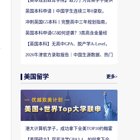
【英本规划致菁学院】致力于为菁英学子提供
定制式升学规划服务！
英国本科申请丨中国学生连续三年0录取，
LSE这些专业为什么难申？
冲刺英国G5本科丨完整高中三年规划指南，
避开 90% 申请者踩过的坑
英国本科申请G5如何逆袭？3类高含金量经
历，快速拉开文书差距
【英国本科】无高中GPA、脱产学A-Level，
专
还能冲刺英国顶尖名校吗?
2026牛津官方录取报告｜中国生源数据、热门
专业难度与申请策略
美国留学
更多>
港大计算机学子，成功拿下全美TOP10约翰霍
普金斯大学CS硕士
【美国硕士】双非法学GPA3.4，如何拿下全