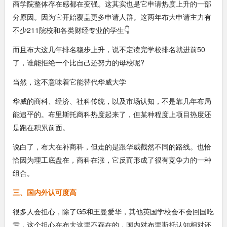
商学院整体存在感都在变强。这其实也是它申请热度上升的一部
分原因。因为它开始覆盖更多申请人群。这两年布大申请主力有
不少211院校和各类财经专业的学生👇
而且布大这几年排名稳步上升，说不定读完学校排名就进前50
了，谁能拒绝一个比自己还努力的母校呢?
当然，这不意味着它能替代华威大学
华威的商科、经济、社科传统，以及市场认知，不是靠几年布局
能追平的。布里斯托商科热度起来了，但某种程度上项目热度还
是跑在积累前面。
说白了，布大在补商科，但走的是跟华威截然不同的路线。也恰
恰因为理工底盘在，商科在涨，它反而形成了很有竞争力的一种
组合。
三、国内外认可度高
很多人会担心，除了G5和王曼爱华，其他英国学校会不会回国吃
亏，这个担心在布大这里不存在的，国内对布里斯托认知相对还