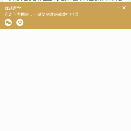
是比较稳定的。
类比国内学校，布大在国内的地位跟华科差不多，强势专业，甚
至可以再往上对齐同济~
就业上，大厂、咨询、金融、外企，对布里斯托认可都不差。四
大、券商、互联网，包括ByteDance、Meituan这类去向都不
少。尤其理工背景，在科技公司适配度其实挺高。这一点经常被
低估。
留英就业也是类似逻辑。
不过英国雇主没有中国学生这么执着综合排名，更看专业能力、
经历和本地适配。所以布里斯托在英国本土就业，更没有明显短
板。
当然，布大和头部学校还是有差距的，优越君认为主要输在校友
资源厚度上，因为布大整体的校友网络建设没有G5和王爱曼华那
么健全，这也是在国内求职稍微吃亏的一点~