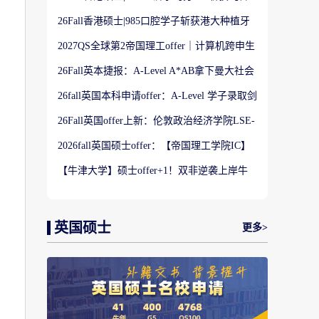
港大学】商科Offer
26Fall香港硕士|985口腔学子斩获港大种植牙
科硕士Offer
2027QS全球第2帝国理工offer｜计算机跨申生
物机器人实录
26Fall英本捷报：A-Level A*AB拿下曼大社会
学与数据分析offer！
26fall英国本科申请offer：A-Level 学子录取剑
桥大学工程学专业
26Fall英国offer上新：伦敦政治经济学院LSE-
金融与风险硕士
2026fall英国硕士offer：【帝国理工学院IC】
应用机器学习专业
【牛津大学】硕士offer+1！双非逆袭上岸牛
津宗教研究专业
英国硕士
更多>