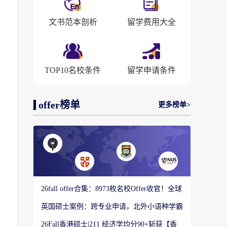
文书范本剖析
留学费用大全
TOP10名校条件
留学申请条件
offer榜单
更多榜单>
26fall offer合集：8973枚名校Offer收官！全球
顶尖院校录取战绩出炉
英国硕士案例：跨专业申请，北外小语种学霸
如何圆梦剑桥大学教育硕士？
26Fall香港硕士|211 经济学均分90+斩获【香