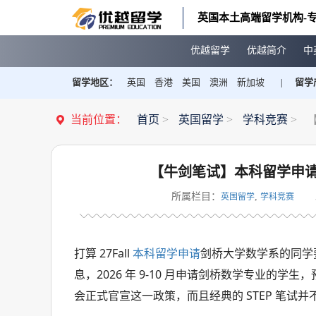
英国本土高端留学机构-专
优越留学
优越简介
中
留学地区：
英国
香港
美国
澳洲
新加坡
留学
|
当前位置：
首页
>
英国留学
>
学科竞赛
>
【牛剑笔试】本科留学申
所属栏目：
,
英国留学
学科竞赛
打算 27Fall
本科留学申请
剑桥大学数学系的同学要注
息，2026 年 9-10 月申请剑桥数学专业的学
会正式官宣这一政策，而且经典的 STEP 笔试并