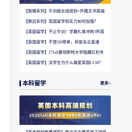
【致臻系列】牛剑级长线规划+外籍文书高端
定制，助力冲刺名校硕士offer！
【致远系列】英国留学软实力如何加强？
2027-28fall精准定制背景提升！
【英国留学】不止牛剑！学霸扎堆冲刺3所英
国顶尖院校，申请难度不输牛津剑桥
【英国留学】不登QS榜单，却是名企直通
车？这3所英国商学院业内香饽饽！
【英国留学】27fall曼彻斯特大学隐藏红利专
业盘点，商科/计算机/社科全覆盖捡漏
【英国留学】法学生为什么偏爱英国LLM？
想
G5+王爱曼华法学院全梯队解析
本科留学
更多>