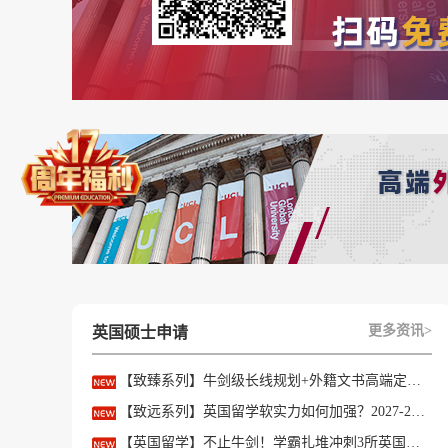
更多资讯>
英国硕士申请
【致臻系列】牛剑级长线规划+外籍文书高端定制，助力冲刺名校硕士offer！
【致远系列】英国留学软实力如何加强？2027-28fall精准定制背景提升！
【英国留学】不止牛剑！学霸扎堆冲刺3所英国顶尖院校，申请难度不输牛津剑桥