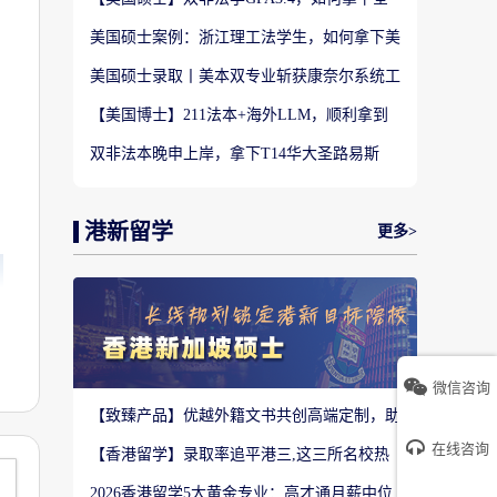
美TOP28南加州大学LLM?
美国硕士案例：浙江理工法学生，如何拿下美
国TOP20名校LLM录取？
美国硕士录取丨美本双专业斩获康奈尔系统工
程 M.Eng Offer
【美国博士】211法本+海外LLM，顺利拿到
福特汉姆法学JD博士offer！
双非法本晚申上岸，拿下T14华大圣路易斯
LLM+3万美金奖学金！
港新留学
更多>
微信咨询
【致臻产品】优越外籍文书共创高端定制，助
力香港Top3 offer！
在线咨询
【香港留学】录取率追平港三,这三所名校热
度严重溢价申请别盲目跟风
2026香港留学5大黄金专业：高才通月薪中位