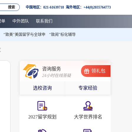
搜索
中国地区：021-61639718 海外地区：+44(0)2035764773
榜单
中外团队
联系我们
“致美”美国留学与全球申
“致阅”标化辅导
试
咨询服务
领礼包
24小时在线答疑
选校咨询
专家经验
2027留学规划
大学世界排名