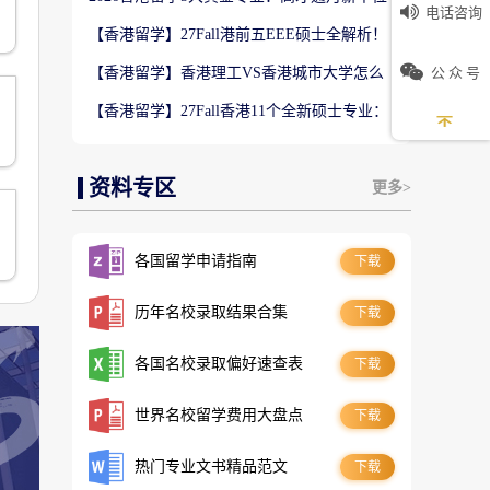
电话咨询
数5万！普通人留港高薪赛道
【香港留学】27Fall港前五EEE硕士全解析！
难度梯队+录取偏好完整梳理
公 众 号
【香港留学】香港理工VS香港城市大学怎么
选？排名、专业、录取、就业对比
【香港留学】27Fall香港11个全新硕士专业：
是扩招噱头还是逆袭名校黄金红利？
资料专区
更多>
各国留学申请指南
下载
历年名校录取结果合集
下载
各国名校录取偏好速查表
下载
世界名校留学费用大盘点
下载
热门专业文书精品范文
下载