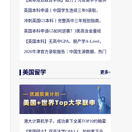
【英本规划致菁学院】致力于为菁英学子提供
定制式升学规划服务！
英国本科申请丨中国学生连续三年0录取，
LSE这些专业为什么难申？
冲刺英国G5本科丨完整高中三年规划指南，
避开 90% 申请者踩过的坑
英国本科申请G5如何逆袭？3类高含金量经
历，快速拉开文书差距
【英国本科】无高中GPA、脱产学A-Level，
还能冲刺英国顶尖名校吗?
2026牛津官方录取报告｜中国生源数据、热门
专业难度与申请策略
美国留学
更多>
港大计算机学子，成功拿下全美TOP10约翰霍
普金斯大学CS硕士
【美国硕士】双非法学GPA3.4，如何拿下全