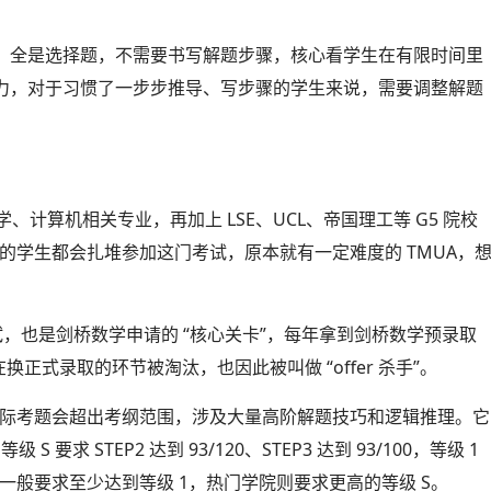
，全是选择题，不需要书写解题步骤，核心看学生在有限时间里
力，对于习惯了一步步推导、写步骤的学生来说，需要调整解题
、计算机相关专业，再加上 LSE、UCL、帝国理工等 G5 院校
秀的学生都会扎堆参加这门考试，原本就有一定难度的 TMUA，
学笔试，也是剑桥数学申请的 “核心关卡”，每年拿到剑桥数学预录取
换正式录取的环节被淘汰，也因此被叫做 “offer 杀手”。
内容，但实际考题会超出考纲范围，涉及大量高阶解题技巧和逻辑推理。它
要求 STEP2 达到 93/120、STEP3 达到 93/100，等级 1
剑桥数学系一般要求至少达到等级 1，热门学院则要求更高的等级 S。