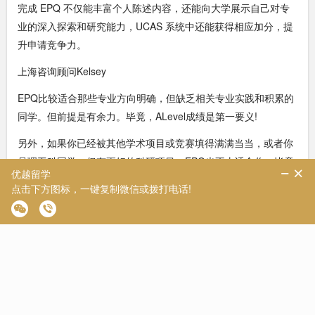
完成 EPQ 不仅能丰富个人陈述内容，还能向大学展示自己对专
业的深入探索和研究能力，UCAS 系统中还能获得相应加分，提
升申请竞争力。
上海咨询顾问Kelsey
EPQ比较适合那些专业方向明确，但缺乏相关专业实践和积累的
同学。但前提是有余力。毕竟，ALevel成绩是第一要义!
另外，如果你已经被其他学术项目或竞赛填得满满当当，或者你
是理工科同学，但有更好的科研项目，EPQ也不太适合你，毕竟
EPQ的研究多偏向文献综述，更适合人文社科领域的同学。
12年级
目前，2026Fall英国录取offer正在陆续发放。有的同学已经拿到c
on offer，有的学校还是缓慢营业。