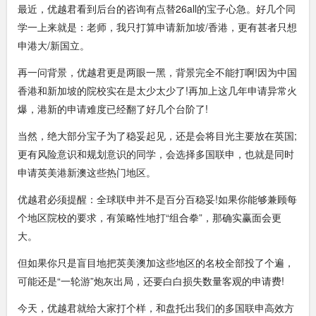
最近，优越君看到后台的咨询有点替26all的宝子心急。好几个同
学一上来就是：老师，我只打算申请新加坡/香港，更有甚者只想
申港大/新国立。
再一问背景，优越君更是两眼一黑，背景完全不能打啊!因为中国
香港和新加坡的院校实在是太少太少了!再加上这几年申请异常火
爆，港新的申请难度已经翻了好几个台阶了!
当然，绝大部分宝子为了稳妥起见，还是会将目光主要放在英国;
更有风险意识和规划意识的同学，会选择多国联申，也就是同时
申请英美港新澳这些热门地区。
优越君必须提醒：全球联申并不是百分百稳妥!如果你能够兼顾每
个地区院校的要求，有策略性地打“组合拳”，那确实赢面会更
大。
但如果你只是盲目地把英美澳加这些地区的名校全部投了个遍，
可能还是“一轮游”炮灰出局，还要白白损失数量客观的申请费!
今天，优越君就给大家打个样，和盘托出我们的多国联申高效方