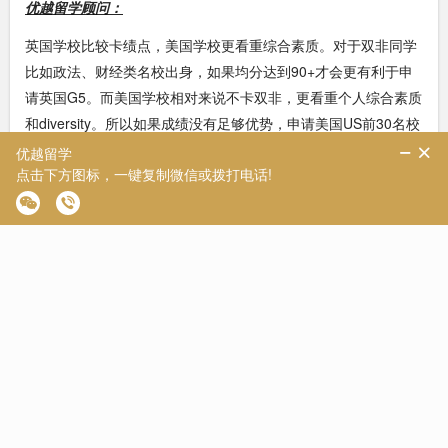
优越留学顾问：
英国学校比较卡绩点，美国学校更看重综合素质。对于双非同学
比如政法、财经类名校出身，如果均分达到90+才会更有利于申
请英国G5。而美国学校相对来说不卡双非，更看重个人综合素质
和diversity。所以如果成绩没有足够优势，申请美国US前30名校
的几率更大。
2、英港联申(英国+中国香港)
英国和香港由于学制、教学模式和申请时间基本相同，英港是最
热门的联申方案之一。英港联申的主要人群是主申港前五院校
+英国QS100保底。
【优越案例】
学生背景：中外2+2金融学专业，绩点3.8
申请院校：香港大学、华威大学、布里斯托大学
收获offer：