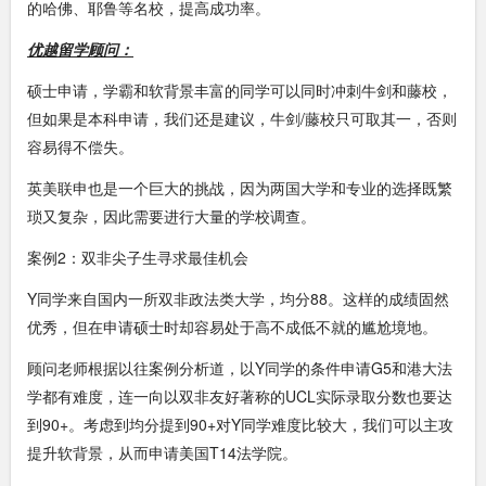
的哈佛、耶鲁等名校，提高成功率。
优越留学顾问：
硕士申请，学霸和软背景丰富的同学可以同时冲刺牛剑和藤校，
但如果是本科申请，我们还是建议，牛剑/藤校只可取其一，否则
容易得不偿失。
英美联申也是一个巨大的挑战，因为两国大学和专业的选择既繁
琐又复杂，因此需要进行大量的学校调查。
案例2：双非尖子生寻求最佳机会
Y同学来自国内一所双非政法类大学，均分88。这样的成绩固然
优秀，但在申请硕士时却容易处于高不成低不就的尴尬境地。
顾问老师根据以往案例分析道，以Y同学的条件申请G5和港大法
学都有难度，连一向以双非友好著称的UCL实际录取分数也要达
到90+。考虑到均分提到90+对Y同学难度比较大，我们可以主攻
提升软背景，从而申请美国T14法学院。