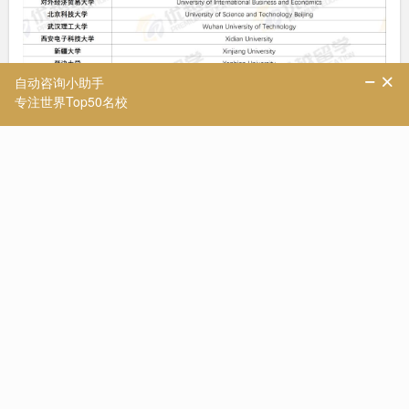
包括77所211高校，3所985，1所双一流(深圳的南方科技大学)
深圳的南方科技大学虽然不是985/211，但22年入选双一流，所
以剑桥大学是有筛选地承认了很少一部分的双一流，总体上还是
以“211和985”的框架来划分了groupA和B的名单。
那么，不在剑桥list内还有机会申请吗?看完剑桥的均分要求，相
信你就有答案了👇
二、剑桥均分要求
不同分组的大学在申请剑桥硕士课程时，所需的成绩要求有所差
异。
剑桥大学提供的参考要求主要包含2:1学位、High 2:1学位、First