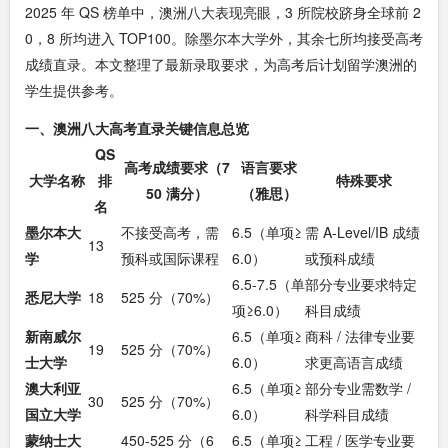
2025 年 QS 榜单中，澳洲八大表现亮眼，3 所院校跻身全球前 2
0，8 所均进入 TOP100。除墨尔本大学外，其余七所均接受高考
成绩直录。本文整理了最新录取要求，为高考后计划留学澳洲的
学生提供参考。
一、澳洲八大高考直录关键信息总览
QS
高考成绩要求（7
语言要求
大学名称
排
特殊要求
50 满分）
（雅思）
名
墨尔本大
不接受高考，需
6.5（单项≥
需 A-Level/IB 成绩
13
学
预科或国际课程
6.0）
或预科成绩
6.5-7.5（单
部分专业要求特定
悉尼大学
18
525 分（70%）
项≥6.0）
科目成绩
新南威尔
6.5（单项≥
商科 / 法律专业要
19
525 分（70%）
士大学
6.0）
求更高语言成绩
澳大利亚
6.5（单项≥
部分专业需数学 /
30
525 分（70%）
国立大学
6.0）
科学科目成绩
蒙纳士大
450-525 分（6
6.5（单项≥
工程 / 医学专业要