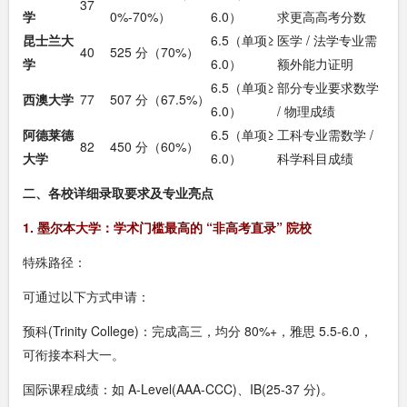
37
学
0%-70%）
6.0）
求更高高考分数
昆士兰大
6.5（单项≥
医学 / 法学专业需
40
525 分（70%）
学
6.0）
额外能力证明
6.5（单项≥
部分专业要求数学
西澳大学
77
507 分（67.5%）
6.0）
/ 物理成绩
阿德莱德
6.5（单项≥
工科专业需数学 /
82
450 分（60%）
大学
6.0）
科学科目成绩
二、各校详细录取要求及专业亮点
1. 墨尔本大学：学术门槛最高的 “非高考直录” 院校
特殊路径：
可通过以下方式申请：
预科(Trinity College)：完成高三，均分 80%+，雅思 5.5-6.0，
可衔接本科大一。
国际课程成绩：如 A-Level(AAA-CCC)、IB(25-37 分)。