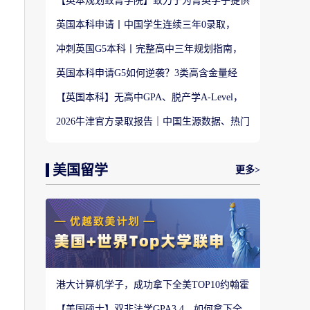
【英本规划致菁学院】致力于为菁英学子提供
定制式升学规划服务！
英国本科申请丨中国学生连续三年0录取，
LSE这些专业为什么难申？
冲刺英国G5本科丨完整高中三年规划指南，
避开 90% 申请者踩过的坑
英国本科申请G5如何逆袭？3类高含金量经
历，快速拉开文书差距
【英国本科】无高中GPA、脱产学A-Level，
还能冲刺英国顶尖名校吗?
2026牛津官方录取报告｜中国生源数据、热门
专业难度与申请策略
美国留学
更多>
港大计算机学子，成功拿下全美TOP10约翰霍
普金斯大学CS硕士
【美国硕士】双非法学GPA3.4，如何拿下全