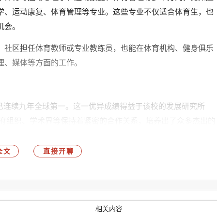
学、运动康复、体育管理等专业。这些专业不仅适合体育生，也
机会。
、社区担任体育教师或专业教练员，也能在体育机构、健身俱乐
理、媒体等方面的工作。
上已连续九年全球第一。这一优异成绩得益于该校的发展研究所
非政府组织、学术界等保持着紧密的合作关系，培养出了众多杰出的
展机构高级官员和企业家等。
全文
直接开聊
共机构、非营利组织、研究机构或企业与跨国组织工作的同学来
后可从事项目官员、政策分析师、发展顾问、国际发展事务官员
相关内容