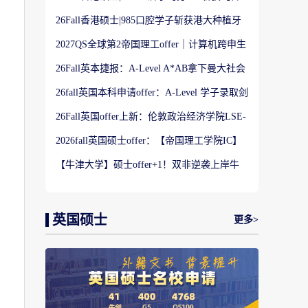
港大学】商科Offer
26Fall香港硕士|985口腔学子斩获港大种植牙
科硕士Offer
2027QS全球第2帝国理工offer｜计算机跨申生
物机器人实录
26Fall英本捷报：A-Level A*AB拿下曼大社会
学与数据分析offer！
26fall英国本科申请offer：A-Level 学子录取剑
桥大学工程学专业
26Fall英国offer上新：伦敦政治经济学院LSE-
金融与风险硕士
2026fall英国硕士offer：【帝国理工学院IC】
应用机器学习专业
【牛津大学】硕士offer+1！双非逆袭上岸牛
津宗教研究专业
英国硕士
更多>