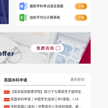
最新学科考试语言真题
下载
加权平均分计算表格
下载
更多资讯>
英国本科申请
【英本规划致菁学院】致力于为菁英学子提供定制式升学规划服务！
英国本科申请丨中国学生连续三年0录取，LSE这些专业为什么难申？
冲刺英国G5本科丨完整高中三年规划指南，避开 90% 申请者踩过的坑