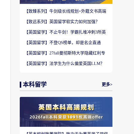
【致臻系列】牛剑级长线规划+外籍文书高端
定制，助力冲刺名校硕士offer！
【致远系列】英国留学软实力如何加强？
2027-28fall精准定制背景提升！
【英国留学】不止牛剑！学霸扎堆冲刺3所英
国顶尖院校，申请难度不输牛津剑桥
【英国留学】不登QS榜单，却是名企直通
车？这3所英国商学院业内香饽饽！
【英国留学】27fall曼彻斯特大学隐藏红利专
业盘点，商科/计算机/社科全覆盖捡漏
【英国留学】法学生为什么偏爱英国LLM？
G5+王爱曼华法学院全梯队解析
本科留学
更多>