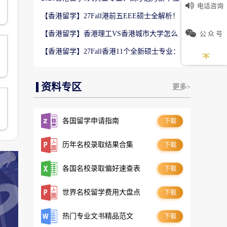
电话咨询
数5万！普通人留港高薪赛道
言
【香港留学】27Fall港前五EEE硕士全解析！
难度梯队+录取偏好完整梳理
公 众 号
【香港留学】香港理工VS香港城市大学怎么
选？排名、专业、录取、就业对比
世
【香港留学】27Fall香港11个全新硕士专业：
是扩招噱头还是逆袭名校黄金红利？
资料专区
更多>
各国留学申请指南
下载
历年名校录取结果合集
下载
各国名校录取偏好速查表
下载
世界名校留学费用大盘点
下载
热门专业文书精品范文
下载