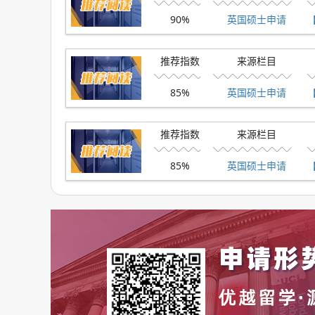
兰卡斯特大学的语言学专业堪称王牌，在 QS 学
90%
英国硕士申请
研究中心之一，设有数十个语言研究小组，汇聚了
推荐指数
来源栏目
同时，学校还配备了一流的研究设施，如眼球追踪
界领先的语料库语言学研究中心 ——ESRC 社会科
85%
英国硕士申请
在专业设置方面，兰卡斯特大学提供了丰富的选
推荐指数
来源栏目
流、语言与语言学、司法语言学与言语科学理学
版、广播影视、涉外企业、旅游公关等领域工作
85%
英国硕士申请
从事英语教学、培训、科研、口译、笔译等相关
综上所述，英国留学并非只有 QS 前 100 的
难度也更友好，对于成绩不是特别突出，但又想
如果你也想申请申请英美港新澳名校，我们有非常丰富的
欢迎点击
【在线咨询】
，会给你匹配最合适的顾问，让