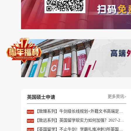
更多资讯>
英国硕士申请
【致臻系列】牛剑级长线规划+外籍文书高端定制，助力冲刺名校硕士offer！
【致远系列】英国留学软实力如何加强？2027-28fall精准定制背景提升！
【英国留学】不止牛剑！学霸扎堆冲刺3所英国顶尖院校，申请难度不输牛津剑桥