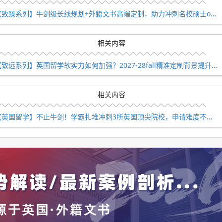
科排名中位居英国第 1、世界第 3。该校拥有全英规模较大的语
【致臻系列】牛剑级长线规划+外籍文书高端定制，助力冲刺名校硕士offer！
 40 多位语言学领域的专业人才。
相关内容
实验室、语音实验室、大脑和双语体验实验室(BaBEL)，以及
学语料库方法中心(CASS)。
【致远系列】英国留学软实力如何加强？2027-28fall精准定制背景提升！
择，包括应用语言学与对外英语教学、话语研究、跨文化商务交
相关内容
硕士等专业。对于未来想从事教育、外事、外贸、翻译、新闻出
的学生来说，语言学专业是个不错的选择，毕业后可在这些领域
【英国留学】不止牛剑！学霸扎堆冲刺3所英国顶尖院校，申请难度不输牛津剑桥
工作。
大学值得申请。QS100 之外的这些大学，在专业领域各有优势，申请
在专业上有所建树的学生来说，是非常不错的选择。
申请经验，目前在25Fall申请中已拿到1000+枚offer，
你26Fall抢占先机!👇👇👇