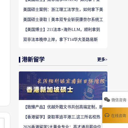
美TOP28南加州大学LLM?
美国硕士案例：浙江理工法学生，如何拿下美
国TOP20名校LLM录取？
美国硕士录取丨美本双专业斩获康奈尔系统工
程 M.Eng Offer
【美国博士】211法本+海外LLM，顺利拿到
福特汉姆法学JD博士offer！
双非法本晚申上岸，拿下T14华大圣路易斯
LLM+3万美金奖学金！
港新留学
更多>
微信咨询
【致臻产品】优越外籍文书共创高端定制，助
力香港Top3 offer！
在线咨询
【香港留学】录取率追平港三,这三所名校热
度严重溢价申请别盲目跟风
2026香港留学5大黄金专业：高才通月薪中位