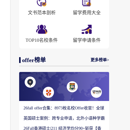
文书范本剖析
留学费用大全
TOP10名校条件
留学申请条件
offer榜单
更多榜单>
26fall offer合集：8973枚名校Offer收官！全球
顶尖院校录取战绩出炉
英国硕士案例：跨专业申请，北外小语种学霸
如何圆梦剑桥大学教育硕士？
26Fall香港硕士|211 经济学均分90+斩获【香