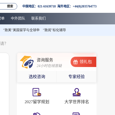
搜索
中国地区：021-61639718 海外地区：+44(0)2035764773
榜单
中外团队
联系我们
“致美”美国留学与全球申
“致阅”标化辅导
申请？
咨询服务
领礼包
24小时在线答疑
选校咨询
专家经验
2027留学规划
大学世界排名