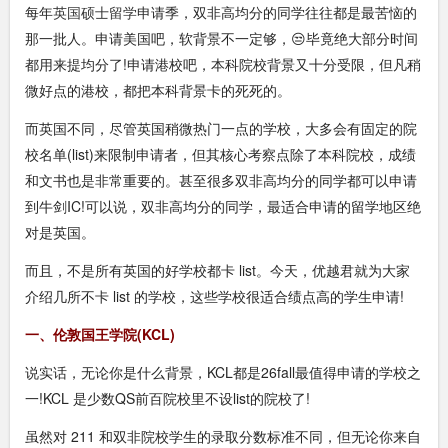
每年
英国硕士留学
申请季，双非高均分的同学往往都是最苦恼的
那一批人。申请美国吧，软背景不一定够，😒毕竟绝大部分时间
都用来提均分了!申请港校吧，本科院校背景又十分受限，但凡稍
微好点的港校，都把本科背景卡的死死的。
而英国不同，尽管英国稍微热门一点的学校，大多会有固定的院
校名单(list)来限制申请者，但其核心考察点除了本科院校，成绩
和文书也是非常重要的。甚至很多双非高均分的同学都可以申请
到牛剑IC!可以说，双非高均分的同学，最适合申请的留学地区绝
对是英国。
而且，不是所有英国的好学校都卡 list。今天，优越君就为大家
介绍几所不卡 list 的学校，这些学校很适合绩点高的学生申请!
一、伦敦国王学院(KCL)
说实话，无论你是什么背景，KCL都是26fall最值得申请的学校之
一!KCL 是少数QS前百院校里不设list的院校了!
虽然对 211 和双非院校学生的录取分数标准不同，但无论你来自