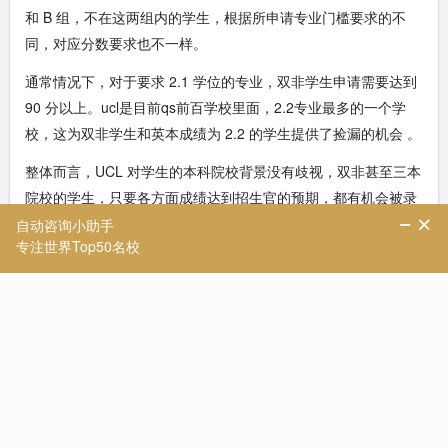
和 B 组，不在这两组内的学生，根据所申请专业门槛要求的不
同，对应分数要求也不一样。
通常情况下，对于要求 2.1 学位的专业，双非学生申请需要达到
90 分以上。ucl是目前qs前百学校里面，2.2专业最多的一个学
校，这为双非学生和英本成绩为 2.2 的学生提供了捡漏的机会 。
整体而言，UCL 对学生的本科院校背景没有歧视，双非甚至三本
院校的学生，只要各方面成绩达到招生官的预期，都有机会被录
取。坦白讲，每年都有大把双非高均分的同学把UCL列为梦校。
此外，UCL 虽然宣称每年只允许学生申请两个专业，但实际上学
生可以多申请，一个账号申请三个专业基本没问题，有不少学生
就是在加申第三个专业时获得了录取。对于国内绩点高且提前做
好规划的学生来说，UCL 是一个很好的选择，能为他们提供提升
学历的机会。
南京咨询顾问Astrid：
UCL 大部分专业采用滚动录取(Rolling)的方式，即先到先得，与