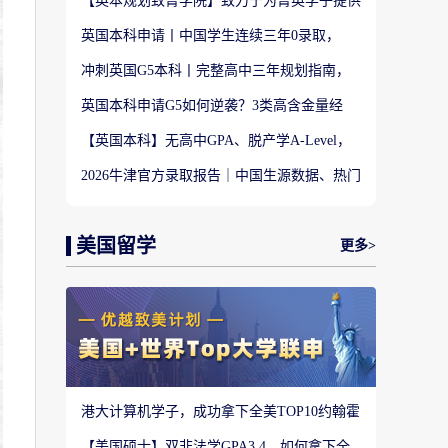
【英本规划致菁学院】致力于为菁英学子提供
定制式升学规划服务！
英国本科申请丨中国学生连续三年0录取，
LSE这些专业为什么难申？
冲刺英国G5本科丨完整高中三年规划指南，
避开 90% 申请者踩过的坑
英国本科申请G5如何逆袭？3类高含金量经
历，快速拉开文书差距
【英国本科】无高中GPA、脱产学A-Level，
还能冲刺英国顶尖名校吗?
2026牛津官方录取报告｜中国生源数据、热门
专业难度与申请策略
美国留学
更多>
港大计算机学子，成功拿下全美TOP10约翰霍
普金斯大学CS硕士
【美国硕士】双非法学GPA3.4，如何拿下全