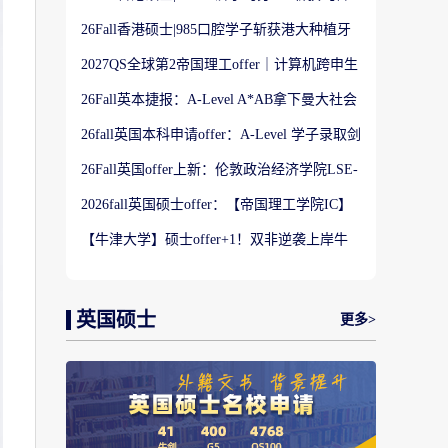
港大学】商科Offer
26Fall香港硕士|985口腔学子斩获港大种植牙
科硕士Offer
2027QS全球第2帝国理工offer｜计算机跨申生
物机器人实录
26Fall英本捷报：A-Level A*AB拿下曼大社会
学与数据分析offer！
26fall英国本科申请offer：A-Level 学子录取剑
桥大学工程学专业
26Fall英国offer上新：伦敦政治经济学院LSE-
金融与风险硕士
2026fall英国硕士offer：【帝国理工学院IC】
应用机器学习专业
【牛津大学】硕士offer+1！双非逆袭上岸牛
津宗教研究专业
英国硕士
更多>