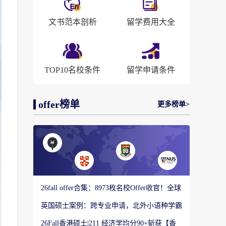
文书范本剖析
留学费用大全
TOP10名校条件
留学申请条件
offer榜单
更多榜单>
26fall offer合集：8973枚名校Offer收官！全球
顶尖院校录取战绩出炉
英国硕士案例：跨专业申请，北外小语种学霸
如何圆梦剑桥大学教育硕士？
26Fall香港硕士|211 经济学均分90+斩获【香