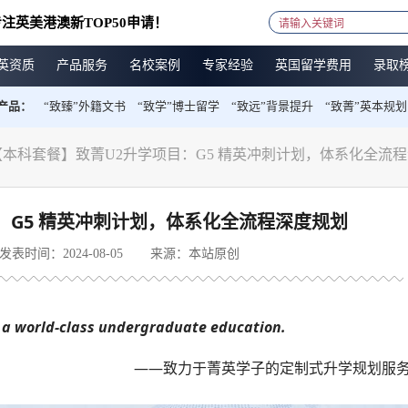
注英美港澳新TOP50申请！
英资质
产品服务
名校案例
专家经验
英国留学费用
录取
产品：
“致臻”外籍文书
“致学”博士留学
“致远”背景提升
“致菁”英本规划
【本科套餐】致菁U2升学项目：G5 精英冲刺计划，体系化全流
：G5 精英冲刺计划，体系化全流程深度规划
发表时间：2024-08-05
来源：本站原创
h a world-class undergraduate education.
——致力于菁英学子的定制式升学规划服