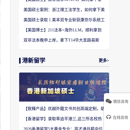
美TOP28南加州大学LLM?
美国硕士案例：浙江理工法学生，如何拿下美
国TOP20名校LLM录取？
美国硕士录取丨美本双专业斩获康奈尔系统工
程 M.Eng Offer
【美国博士】211法本+海外LLM，顺利拿到
福特汉姆法学JD博士offer！
双非法本晚申上岸，拿下T14华大圣路易斯
LLM+3万美金奖学金！
港新留学
更多>
微信咨询
【致臻产品】优越外籍文书共创高端定制，助
力香港Top3 offer！
在线咨询
【香港留学】录取率追平港三,这三所名校热
度严重溢价申请别盲目跟风
2026香港留学5大黄金专业：高才通月薪中位