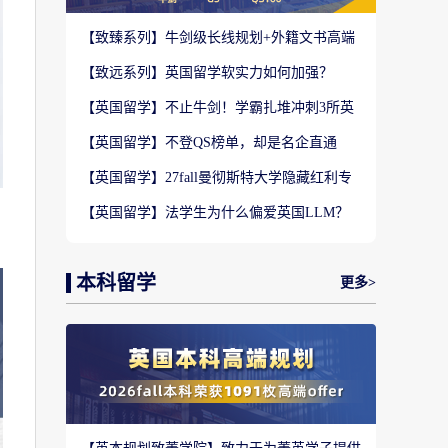
【致臻系列】牛剑级长线规划+外籍文书高端
定制，助力冲刺名校硕士offer！
【致远系列】英国留学软实力如何加强？
2027-28fall精准定制背景提升！
【英国留学】不止牛剑！学霸扎堆冲刺3所英
国顶尖院校，申请难度不输牛津剑桥
【英国留学】不登QS榜单，却是名企直通
车？这3所英国商学院业内香饽饽！
【英国留学】27fall曼彻斯特大学隐藏红利专
业盘点，商科/计算机/社科全覆盖捡漏
【英国留学】法学生为什么偏爱英国LLM？
G5+王爱曼华法学院全梯队解析
本科留学
更多>