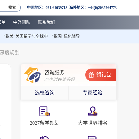
搜索
中国地区：021-61639718 海外地区：+44(0)2035764773
榜单
中外团队
联系我们
“致美”美国留学与全球申
“致阅”标化辅导
程深度规划
咨询服务
领礼包
24小时在线答疑
选校咨询
专家经验
2027留学规划
大学世界排名
务