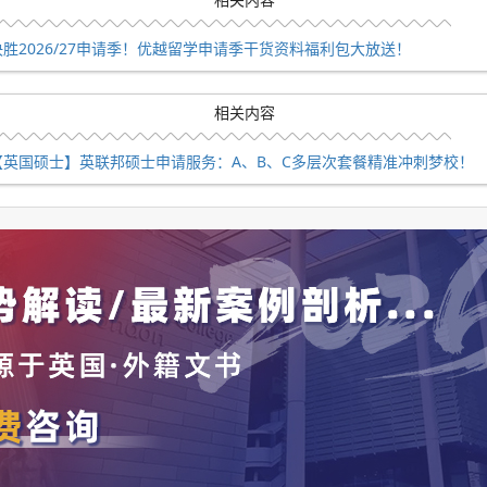
决胜2026/27申请季！优越留学申请季干货资料福利包大放送！
相关内容
【英国硕士】英联邦硕士申请服务：A、B、C多层次套餐精准冲刺梦校！