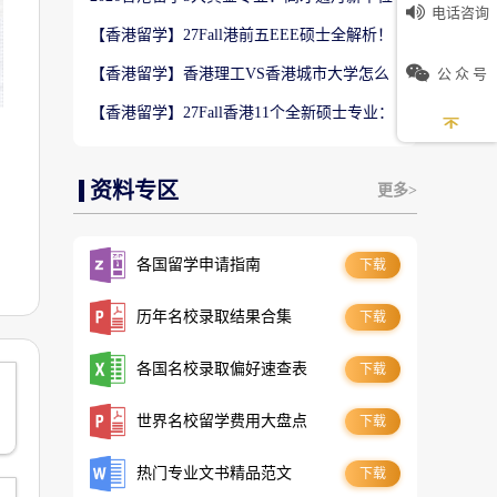
电话咨询
数5万！普通人留港高薪赛道
【香港留学】27Fall港前五EEE硕士全解析！
难度梯队+录取偏好完整梳理
公 众 号
【香港留学】香港理工VS香港城市大学怎么
选？排名、专业、录取、就业对比
【香港留学】27Fall香港11个全新硕士专业：
是扩招噱头还是逆袭名校黄金红利？
资料专区
更多>
各国留学申请指南
下载
历年名校录取结果合集
下载
各国名校录取偏好速查表
下载
世界名校留学费用大盘点
下载
热门专业文书精品范文
下载