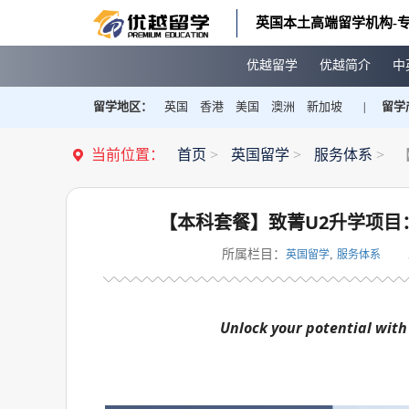
英国本土高端留学机构-专
优越留学
优越简介
中
留学地区：
英国
香港
美国
澳洲
新加坡
留学
|
当前位置：
首页
>
英国留学
>
服务体系
>
【本科套餐】致菁U2升学项目
所属栏目：
,
英国留学
服务体系
Unlock your potential wit