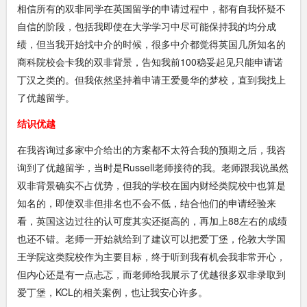
相信所有的双非同学在英国留学的申请过程中，都有自我怀疑不
自信的阶段，包括我即使在大学学习中尽可能保持我的均分成
绩，但当我开始找中介的时候，很多中介都觉得英国几所知名的
商科院校会卡我的双非背景，告知我前100稳妥起见只能申请诺
丁汉之类的。但我依然坚持着申请王爱曼华的梦校，直到我找上
了优越留学。
结识优越
在我咨询过多家中介给出的方案都不太符合我的预期之后，我咨
询到了优越留学，当时是Russell老师接待的我。老师跟我说虽然
双非背景确实不占优势，但我的学校在国内财经类院校中也算是
知名的，即使双非但排名也不会不低，结合他们的申请经验来
看，英国这边过往的认可度其实还挺高的，再加上88左右的成绩
也还不错。老师一开始就给到了建议可以把爱丁堡，伦敦大学国
王学院这类院校作为主要目标，终于听到我有机会我非常开心，
但内心还是有一点忐忑，而老师给我展示了优越很多双非录取到
爱丁堡，KCL的相关案例，也让我安心许多。