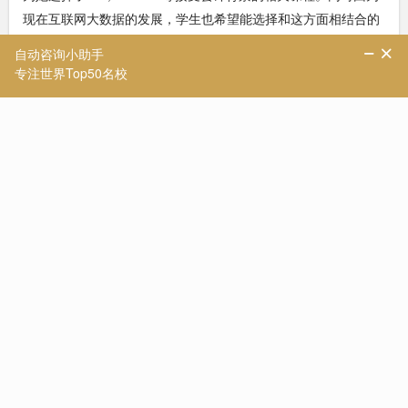
现在互联网大数据的发展，学生也希望能选择和这方面相结合的
专业。而恰巧爱丁堡的课程会提供现代(金融)市场的详细分析，
以及在技术和政策创新的背景下金融服务业的转型，非常符合学
生需求。因此最终定校方案如下：
最终申请方案：
1.University of Bristol MSc Accounting and Finance
2.King's College London(KCL) Accounting, Accountability & Fi
nancial Management MSc
3.University of Warwick MSc Business (Financial Managemen
t)
4.University of Glasgow International Accounting & Financial
Management [MAcc]
5.The University of Edinburgh Finance, Technology and Policy
6. The University of Sydney Master of Professional Accounting