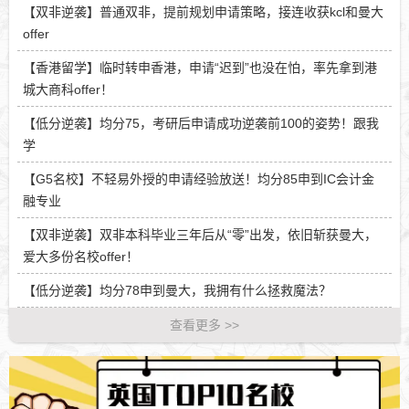
【双非逆袭】普通双非，提前规划申请策略，接连收获kcl和曼大
offer
【香港留学】临时转申香港，申请“迟到”也没在怕，率先拿到港
城大商科offer！
【低分逆袭】均分75，考研后申请成功逆袭前100的姿势！跟我
学
【G5名校】不轻易外授的申请经验放送！均分85申到IC会计金
融专业
【双非逆袭】双非本科毕业三年后从“零”出发，依旧斩获曼大，
爱大多份名校offer！
【低分逆袭】均分78申到曼大，我拥有什么拯救魔法？
查看更多 >>