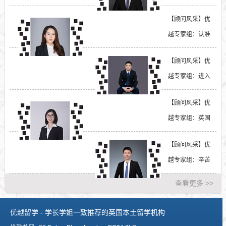
据时代想要好就
【顾问风采】优
业？计...
越专家组：认准
这几个时间段递
【顾问风采】优
交，能...
越专家组：进入
G5不是梦！英国
【顾问风采】优
名校竟...
越专家组：英国
院校悄悄提高申
【顾问风采】优
请要求...
越专家组：辛苦
码了8000字全被
查看更多 >>
删！冲...
优越留学 - 学长学姐一致推荐的英国本土留学机构