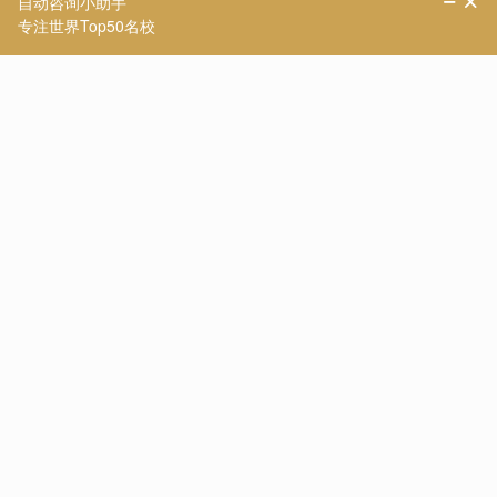
【TOP10名校】2026年
【世界TOP200】2026年
英国QS前50名校：申请
英国QS70-200学校：申
条件终极大盘点！
请条件大盘点
作为英国本土高端留学品
QS世界排名50-200的学校选
牌，优越留学拥有丰富的名
择性丰富，国内认可度也很
校申请成功案例，借此篇文
高，所以今天优越就来给大
章为大家盘点英国top 10名
家盘点一下25fallQS前50-
校2024年申请条件，给正在
000内英国院校的申请条件
准备25fall硕士申请的同学
如何。
们提供有力参考。
【致臻系列】优越外籍
【致远系列】出国留学
文书共创，助力冲刺世
软实力如何升级？为
界名校硕士offer！
2026/2027fall冲刺度身定
为了满足中国留学生对于高
优越留学强势推出“至远系
制！
品质留学服务的需求，优越
列”服务产品，帮助同学们
留学推出了更适合世界名校
针对性地提升软背景。
申请需求的“致臻”系列留学