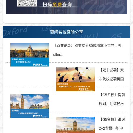
顾问名校经验分享
【双非逆袭】双非均分80成功拿下世界百强
offer...
【双非逆袭】双
非院校逆袭英国
G5名校、IC、
【G5名校】提前
UCL...
规划，让你轻松
逆袭英国G5名
【G5名校】谁说
校！...
2+2背景不能申