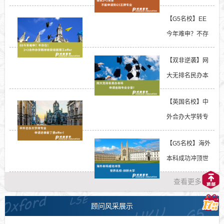
请到G5王牌专
【G5名校】EE
业？...
今年难申？不存
在！2+2合作办
【双非逆袭】网
学照...
大无排名民办本
科申请金融专业
【英国名校】中
全...
外合办大学转专
业申请逆袭爱丁
【G5名校】海外
堡...
本科成功冲顶世
界名校-剑桥大
查看更多 >>
学...
顾问风采展示