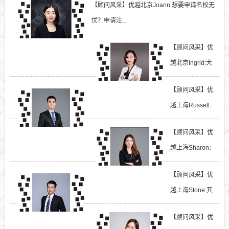
【顾问风采】优越北京Joann:想要申请名校无
忧？申请注...
【顾问风采】优
越北京Ingrid:大
家都会看的英国
【顾问风采】优
顶尖院...
越上海Russell:
双非不知道如何
【顾问风采】优
轻松逆袭...
越上海Sharon：
带你讲解新闻学
【顾问风采】优
最强势院...
越上海Stone:其
他地方都看不到
【顾问风采】优
的英国本...