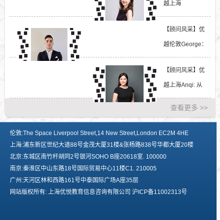
越上海
Cindy:UCAS申
【顾问风采】优
请通道已经开
越伦敦George：
放！英...
只需五步，让PS
【顾问风采】优
轻松获得...
越上海Anqi: 从
普高到G5大学，
查看更多 >>
英国本预...
伦敦:The Space Liverpool Street,14 New Street,London EC2M 4HE
上海:浦东新区世纪大道88号金茂大厦31楼&张杨路838号华都大厦20楼
北京:东城区南竹杆胡同2号银河SOHO B座20618室. 100000
南京:秦淮区中山东路18号国际贸易中心11楼C1. 210005
广州:天河区林和西路161号中泰国际广场A座35层
网站版权所有: 上海优悦教育信息咨询有限公司 沪ICP备11002313号