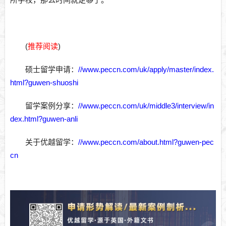
(
推荐阅读
)
硕士留学申请
：
//www.peccn.com/uk/apply/master/index.
html?guwen-shuoshi
留学案例分享
：
//www.peccn.com/uk/middle3/interview/in
dex.html?guwen-anli
关于优越留学
：
//www.peccn.com/about.html?guwen-pec
cn