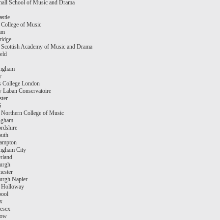
hall School of Music and Drama
stle
 College of Music
am
idge
 Scottish Academy of Music and Drama
eld
ingham
y
s College London
ty Laban Conservatoire
ster
S
 Northern College of Music
ngham
ordshire
uth
ampton
ngham City
rland
urgh
ester
urgh Napier
 Holloway
pool
x
esex
gow