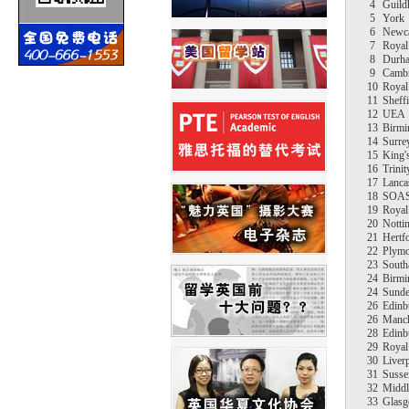
4
Guild
5
York
6
Newca
7
Royal
8
Durh
9
Cambr
10
Royal
11
Sheffi
12
UEA
13
Birm
14
Surre
15
King'
16
Trini
17
Lanca
18
SOA
19
Royal
20
Notti
21
Hertf
22
Plymo
23
South
24
Birmi
24
Sunde
26
Edinb
26
Manch
28
Edinb
29
Royal
30
Liver
31
Susse
32
Middl
33
Glas