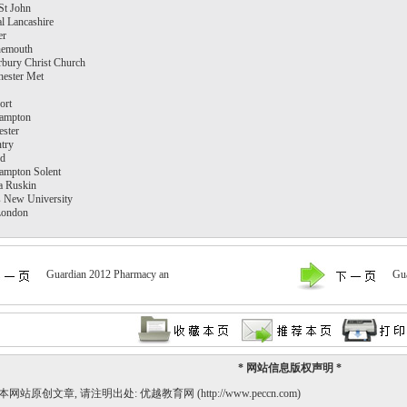
St John
al Lancashire
er
nemouth
rbury Christ Church
ester Met
ort
ampton
ester
try
rd
ampton Solent
a Ruskin
 New University
London
Guardian 2012 Pharmacy an
Gu
* 网站信息版权声明 *
站原创文章, 请注明出处: 优越教育网 (http://www.peccn.com)