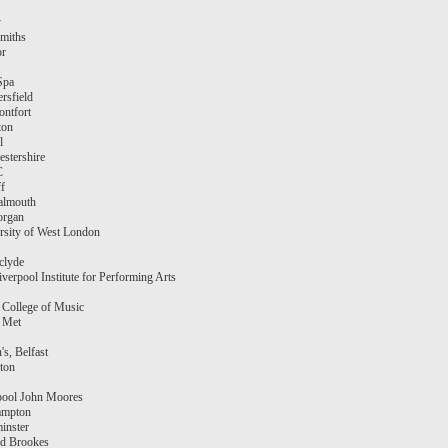
y
miths
or
Spa
rsfield
ntfort
ton
l
estershire
C
ff
almouth
organ
rsity of West London
clyde
verpool Institute for Performing Arts
 College of Music
 Met
s, Belfast
ton
pool John Moores
ampton
inster
d Brookes