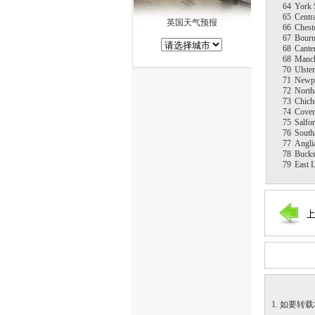
64
York 
65
Centr
英国天气预报
66
Chest
67
Bour
68
Cante
68
Manch
70
Ulster
71
Newp
72
North
73
Chich
74
Coven
75
Salfo
76
South
77
Angli
78
Bucks
79
East 
1. 如要转载本网