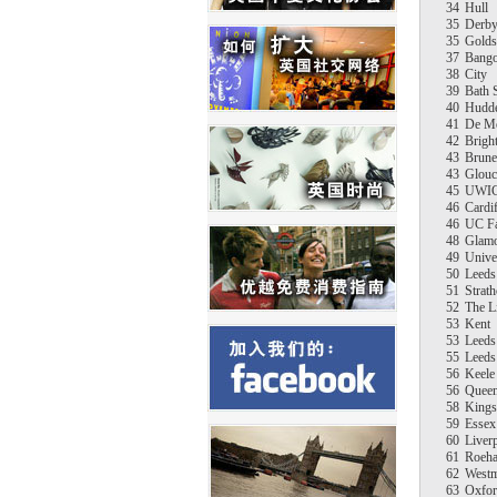
34
Hull
35
Derb
35
Golds
37
Bang
38
City
39
Bath 
40
Hudde
41
De Mo
42
Brigh
43
Brune
43
Glouc
45
UWI
46
Cardi
46
UC F
48
Glam
49
Unive
50
Leeds
51
Strath
52
The Li
53
Kent
53
Leeds
55
Leeds
56
Keele
56
Queen'
58
Kings
59
Essex
60
Liver
61
Roeh
62
Westm
63
Oxfor