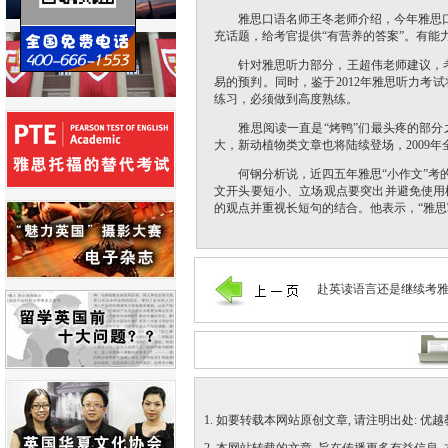
雅思口语名师王冬老师介绍，今年雅思口语
充话题，给考官提供“有营养的答案”。有能
针对雅思听力部分，王超伟老师建议，考生
易的预判。同时，鉴于2012年雅思听力
练习，必须做到高度熟练。
雅思阅读一直是“烤鸭”们最头疼的部分
大，新动植物类文章也将陆续登场，2009年
何钢分析说，近四五年雅思“小作文”考的
文开头要短小、立场观点要突出并避免使用
的观点并重视长短句的结合。他表示，“雅
赴英读语言还是继续考
1. 如要转载本网站原创文章, 请注明出处: 优越教育网 (ht