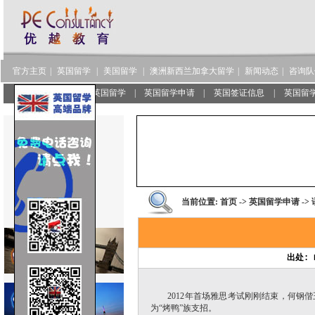
官方主页
|
英国留学
|
美国留学
|
澳洲新西兰加拿大留学
|
新闻动态
|
咨询队
服务范围
|
了解英国留学
|
英国留学申请
|
英国签证信息
|
英国留
当前位置:
首页
->
英国留学申请
->
出处: 
2012年首场雅思考试刚刚结束，何钢偕王
为“烤鸭”族支招。