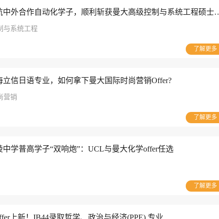
英国硕士案例：南航中外合作自动化学子，顺利斩获曼大
制与系统工程
了解更多
立信日语专业，如何拿下曼大国际时尚营销Offer?
尚营销
了解更多
学普高学子“双响炮”：UCL与曼大化学offer任选
了解更多
er上新！IB44录取哲学、政治与经济(PPE) 专业