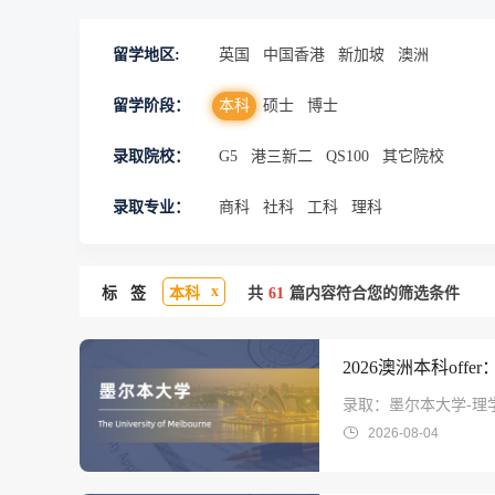
留学地区:
英国
中国香港
新加坡
澳洲
留学阶段：
本科
硕士
博士
录取院校：
G5
港三新二
QS100
其它院校
录取专业：
商科
社科
工科
理科
x
标 签
本科
共
61
篇内容符合您的筛选条件
2026澳洲本科of
录取：墨尔本大学-理
2026-08-04