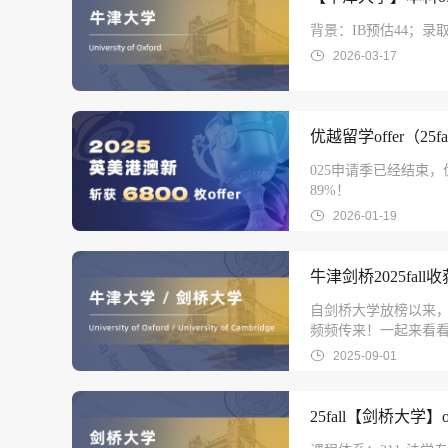
背景：IB预估44；录取
2026-03-17
优越留学offer（25
025申请季已经结束，优
89%！
2026-01-19
牛津剑桥2025fal
自剑桥大学放榜以来
频频传来！一起来看看
2025-09-01
25fall【剑桥大学】