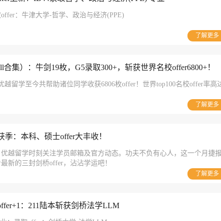
offer：牛津大学-哲学、政治与经济(PPE)
了解更多
fall合集）：牛剑19枚，G5录取300+，斩获世界名校offer6800+！
越留学至今共帮助诸位同学收获6806枚offer！世界top100名校offer率高
了解更多
l收获季：本科、硕士offer大丰收！
，优越留学时刻关注学员邮箱及官方动态。功夫不负有心人，这一个月捷
最新的三封剑桥offer，沾沾学运吧！
了解更多
offer+1：211陆本斩获剑桥法学LLM