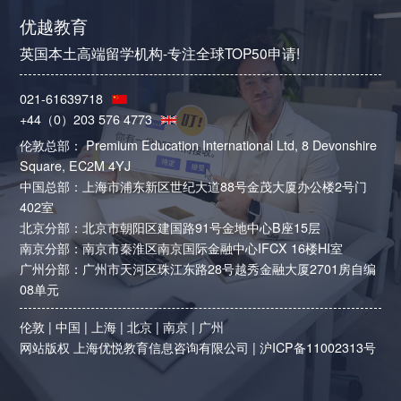
优越教育
英国本土高端留学机构-专注全球TOP50申请!
021-61639718
+44（0）203 576 4773
伦敦总部： Premium Education International Ltd, 8 Devonshire
Square, EC2M 4YJ
中国总部：上海市浦东新区世纪大道88号金茂大厦办公楼2号门
402室
北京分部：北京市朝阳区建国路91号金地中心B座15层
南京分部：南京市秦淮区南京国际金融中心IFCX 16楼HI室
广州分部：广州市天河区珠江东路28号越秀金融大厦2701房自编
08单元
伦敦
|
中国
|
上海
|
北京
|
南京
|
广州
网站版权 上海优悦教育信息咨询有限公司 |
沪ICP备11002313号