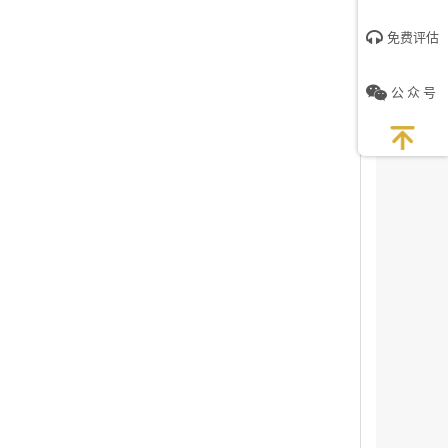
免费评估
公 众 号